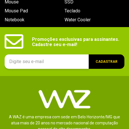
Mouse
SSD
9
º
controle
Mouse Pad
Teclado
10
º
hd
Notebook
Water Cooler
Promoções exclusivas para assinantes.

Cadastre seu e-mail!
CADASTRAR
A WAZ é uma empresa com sede em Belo Horizonte/MG que
atua mais de 20 anos no mercado nacional de computação