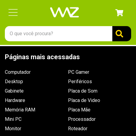
O que você procura?
TERMOS MAIS BUSCADOS
Páginas mais acessadas
1
º
gabinete
2
º
keychron
Computador
PC Gamer
3
º
teclado
Desktop
Periféricos
4
º
ssd
Gabinete
Placa de Som
Hardware
5
º
openbox
Placa de Video
Memória RAM
Placa Mãe
6
º
mouse
Mini PC
Processador
7
º
jonsbo
Monitor
Roteador
8
º
fractal