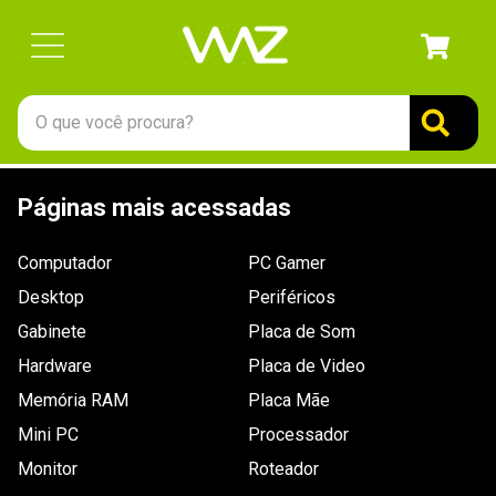
O que você procura?
TERMOS MAIS BUSCADOS
Páginas mais acessadas
1
º
gabinete
2
º
keychron
Computador
PC Gamer
3
º
teclado
Desktop
Periféricos
4
º
ssd
Gabinete
Placa de Som
Hardware
5
º
openbox
Placa de Video
Memória RAM
Placa Mãe
6
º
mouse
Mini PC
Processador
7
º
jonsbo
Monitor
Roteador
8
º
fractal