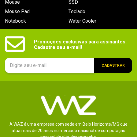
Mouse
SSD
9
º
controle
Mouse Pad
Teclado
10
º
hd
Notebook
Water Cooler
Promoções exclusivas para assinantes.

Cadastre seu e-mail!
CADASTRAR
A WAZ é uma empresa com sede em Belo Horizonte/MG que
atua mais de 20 anos no mercado nacional de computação