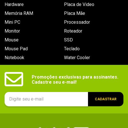
Energia
Consumo (média): 3.0 W

Hardware
Placa de Video
Consumo total: 4.5 W
Memória RAM
Placa Mãe
Dimensões
3.15" X 0.87 " X 0.09"
Mini PC
Processador
Outras
- Suporta as tecnologias S.M.A.R.T e TRIM.

Monitor
Roteador
- MTBF: 1.5 milhão de horas.
informações
Mouse
SSD
Mouse Pad
Teclado
Notebook
Water Cooler
Promoções exclusivas para assinantes.

Cadastre seu e-mail!
CADASTRAR