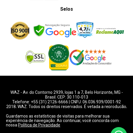
Selos
WAZ -
Av. do Contorno 2939
, lojas 1 a 7,
Belo Horizonte
,
MG
-
Brasil. CEP: 30.110-013
Telefone:
+55 (31) 2126-6666
| CNPJ: 06.036.939/0001-92
2018, WAZ. Todos os direitos reservados. É vetada a reprodução,
total ou parcial deste website.
Guardamos as estatísticas de visitas para melhorar sua
experiência de navegação. Ao continuar, você concorda com
Preços e condições de pagamentos válidos exclusivamente
nossa
Política de Privacidade
para compras pelo website.
Consulte condições na loja.