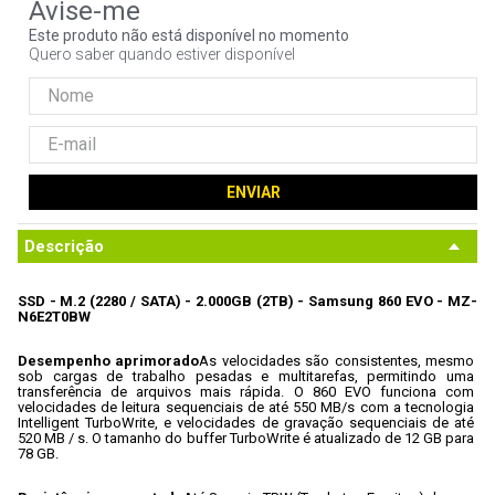
9
º
controle
Este produto não está disponível no momento
Quero saber quando estiver disponível
10
º
jonsbo
ENVIAR
Descrição
SSD - M.2 (2280 / SATA) - 2.000GB (2TB) - Samsung 860 EVO - MZ-
N6E2T0BW
Desempenho aprimorado
As velocidades são consistentes, mesmo 
sob cargas de trabalho pesadas e multitarefas, permitindo uma 
transferência de arquivos mais rápida. O 860 EVO funciona com 
velocidades de leitura sequenciais de até 550 MB/s com a tecnologia 
Intelligent TurboWrite, e velocidades de gravação sequenciais de até 
520 MB / s. O tamanho do buffer TurboWrite é atualizado de 12 GB para 
78 GB.