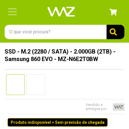
O que você procura?
TERMOS MAIS BUSCADOS
SSD - M.2 (2280 / SATA) - 2.000GB (2TB) -
1
º
gabinete
Samsung 860 EVO - MZ-N6E2T0BW
2
º
keychron
3
º
teclado
4
º
ssd
5
º
openbox
6
º
mouse
Vendido e
entregue por
7
º
fractal
Produto indisponível > Sem previsão de chegada
8
º
hd