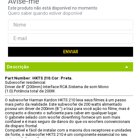
9
º
controle
Este produto não está disponível no momento
Quero saber quando estiver disponível
10
º
hd
ENVIAR
Descrição
Part Number: HKTS 210.
Cor: Preta.
Subwoofer residencial.
Driver de 8" (200mm).
Interface RCA.
Sistema de som Mono 
(1.0).
Potência total de 200W.
O subwoofer Harman Kardon HKTS 210 leva seus filmes à um passo 
mais perto da realidade. Este subwoofer de 200 watts alimentado 
possui um driver de 200mm (8 ") e traz para você ação no filme, mas é 
compacto e discreto o suficiente para caber em qualquer lugar. 
O gabinete selado com woofer downfiring fornece um som mais 
confiável e é mais seguro de danos do que os woofers convencionais 
de disparo frontal. 
Compatível e fácil de instalar com a maioria dos receptores e unidades 
de fonte, o subwoofer HKTS 210 é um componente essencial no seu 