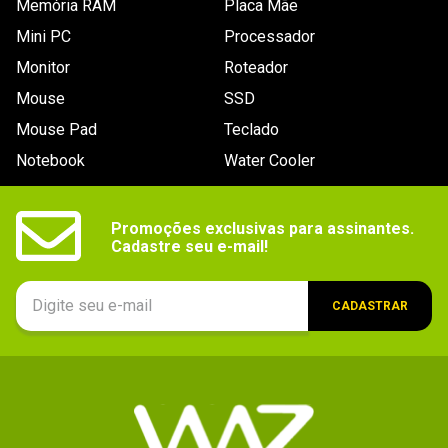
Memória RAM
Placa Mãe
Mini PC
Processador
Enviado há
9 anos
Monitor
Roteador
Produto de primeira,ótimo subwoofer
Mouse
SSD
selado.
Mouse Pad
Teclado
Notebook
Water Cooler
Por
:
Franklin D.
De
:
Campina Grande - PB
Essa avaliação foi útil?
1
0
Promoções exclusivas para assinantes.

Cadastre seu e-mail!
Enviado há
8 anos
CADASTRAR
produto de primeira
Por
:
Marcelo L.
De
:
Angra dos Reis - RJ
Essa avaliação foi útil?
0
0