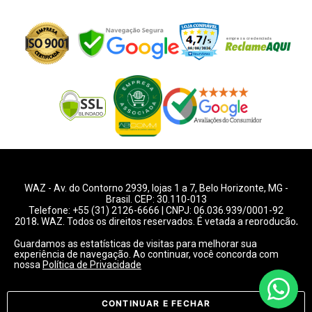
WAZ -
Av. do Contorno 2939
, lojas 1 a 7,
Belo Horizonte
,
MG
-
Brasil. CEP: 30.110-013
Telefone:
+55 (31) 2126-6666
| CNPJ: 06.036.939/0001-92
2018, WAZ. Todos os direitos reservados. É vetada a reprodução,
total ou parcial deste website.
Guardamos as estatísticas de visitas para melhorar sua
experiência de navegação. Ao continuar, você concorda com
Preços e condições de pagamentos válidos exclusivamente
nossa
Política de Privacidade
para compras pelo website.
Consulte condições na loja.
CONTINUAR E FECHAR