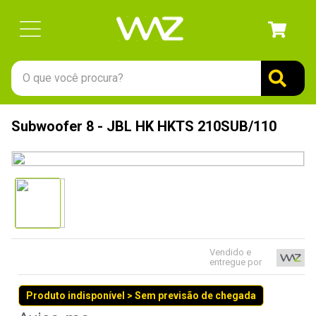
O que você procura?
TERMOS MAIS BUSCADOS
Subwoofer 8 - JBL HK HKTS 210SUB/110
1
º
gabinete
2
º
keychron
3
º
teclado
4
º
ssd
5
º
openbox
Vendido e
6
º
mouse
entregue por
7
º
jonsbo
Produto indisponível > Sem previsão de chegada
8
º
fractal