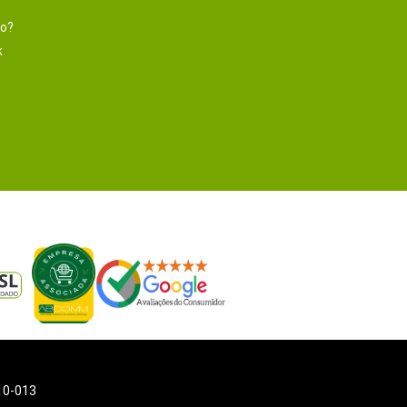
to?
k
110-013