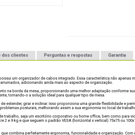
 dos clientes
Perguntas e respostas
Garantia
possui um organizador de cabos integrado. Essa característica não apenas m
arrumados, adicionando ainda mais ao aspecto de organização. 

uanto na borda da mesa, proporcionando uma melhor adaptação conforme sua
nte, tornando-o a solução ideal para qualquer tipo de mesa.

e estender, girar e inclinar. Isso proporciona uma grande flexibilidade e per
e problemas posturais, melhorando assim a sua ergonomia no local de trabalho
de trabalho, seja um escritório corporativo ou home office, bem como para vi
re 2 e 9 kg e que seguem o padrão VESA (horizontal x vertical) 75x75 ou 10
, que combina perfeitamente ergonomia, funcionalidade e organização. Com