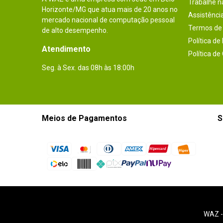
Trabalhe 
Horizonte/MG que atua mais de 20 anos no
Assistênci
mercado nacional de computação pessoal
Termos de 
de alto desempenho.
Política de
Atendimento
Política de
Seg. à Sex. das 08h às 18:00h
Meios de Pagamentos
S
WAZ 