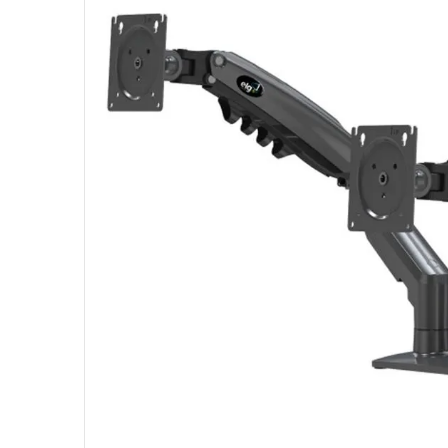
10
º
hd