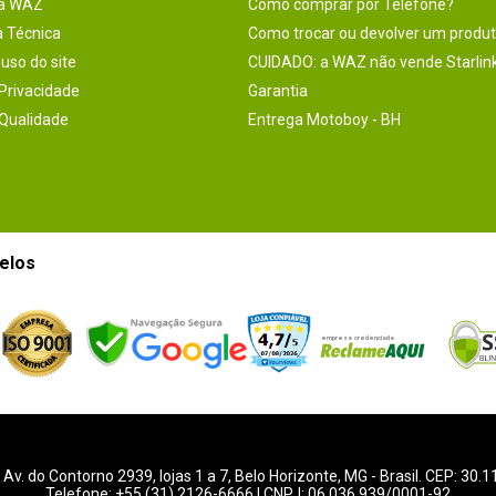
na WAZ
Como comprar por Telefone?
a Técnica
Como trocar ou devolver um produ
uso do site
CUIDADO: a WAZ não vende Starlin
 Privacidade
Garantia
 Qualidade
Entrega Motoboy - BH
elos
-
Av. do Contorno 2939
, lojas 1 a 7,
Belo Horizonte
,
MG
- Brasil. CEP: 30.
Telefone:
+55 (31) 2126-6666
| CNPJ: 06.036.939/0001-92