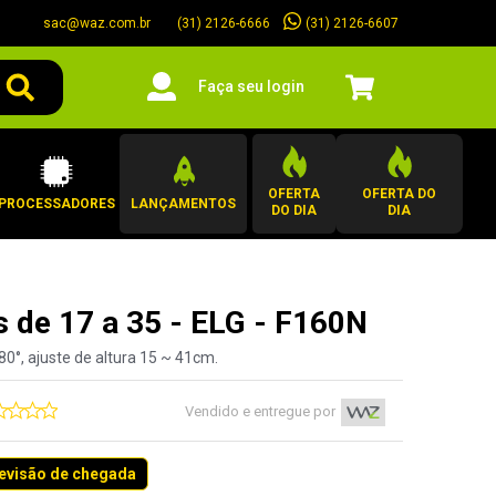
sac@waz.com.br
(31) 2126-6607
(31) 2126-6666
Faça seu login
OFERTA
OFERTA DO
PROCESSADORES
LANÇAMENTOS
DO DIA
DIA
 de 17 a 35 - ELG - F160N
80°, ajuste de altura 15 ~ 41cm.
Vendido e entregue por
revisão de chegada