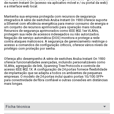
de nuvem Instant On (acesso via aplicativo móvel e / ou portal da web) 
e a interface web local.
Mantenha sua empresa protegida com recursos de segurança 
integrados:
A série de switches Aruba Instant On 1930 oferece suporte 
a Ethernet com eficiência energética para menor consumo de energia e 
um conjunto de recursos aprimorado para operação mais robusta. 
Recursos de segurança aprimorados como IEEE 802.1xe VLANs, 
protegem sua rede de acessos indesejados ou não autorizados. 
Negação de serviço automática (DOS) monitora e protege a rede 
contra ataques maliciosos. A segurança de gerenciamento restringe o 
acesso a comandos de configuração críticos, oferece vários níveis de 
privilégio com proteção por senha.
Ofereça alto desempenho:
A série de switches Aruba Instant On 1930 
oferece funcionalidades avançadas, incluindo personalizáveis como 
VLANs, agregação de link, Spanning Tree Protocols e controle de 
acesso IEEE 802.1X. A configuração de 24 portas fornece flexibilidade 
de implantação que se adapta a todos os ambientes de pequenas 
empresas. O modelo de 24 portas incluí quatro portas 1G/10G SFP+ 
para conectividade de fibra confiável e outras conexões em distâncias 
mais longas. 
Ficha técnica