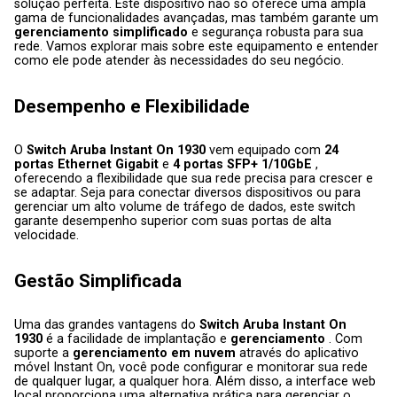
solução perfeita. Este dispositivo não só oferece uma ampla 
gama de funcionalidades avançadas, mas também garante um 
gerenciamento simplificado 
e segurança robusta para sua 
rede. Vamos explorar mais sobre este equipamento e entender 
como ele pode atender às necessidades do seu negócio.
Desempenho e Flexibilidade
O 
Switch Aruba Instant On 1930 
vem equipado com 
24 
portas Ethernet Gigabit 
e 
4 portas SFP+ 1/10GbE 
, 
oferecendo a flexibilidade que sua rede precisa para crescer e 
se adaptar. Seja para conectar diversos dispositivos ou para 
gerenciar um alto volume de tráfego de dados, este switch 
garante desempenho superior com suas portas de alta 
velocidade.
Gestão Simplificada
Uma das grandes vantagens do 
Switch Aruba Instant On 
1930 
é a facilidade de implantação e 
gerenciamento 
. Com 
suporte a 
gerenciamento em nuvem 
através do aplicativo 
móvel Instant On, você pode configurar e monitorar sua rede 
de qualquer lugar, a qualquer hora. Além disso, a interface web 
local proporciona uma alternativa prática para gerenciar o 