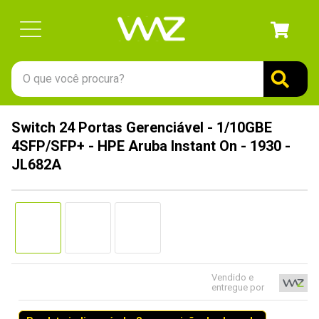
O que você procura?
TERMOS MAIS BUSCADOS
Switch 24 Portas Gerenciável - 1/10GBE
1
º
gabinete
4SFP/SFP+ - HPE Aruba Instant On - 1930 -
2
º
keychron
JL682A
3
º
teclado
4
º
ssd
5
º
openbox
6
º
jonsbo
Vendido e
7
º
mouse
entregue por
8
º
controle