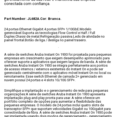
conectada com confiança.
Part Number: JL682A.
Cor: Branca.
24 portas Ethernet Gigabit.
4 portas SFP+ 1/10GbE.
Modelo 
gerenciável.
Suporta as tecnologias Flow Control e Half / Full 
Duplex.
Chassi de metal.
Refrigeração passiva.
Leds de atividade no 
painel frontal.
Botão de liga / desliga no painel traseiro.
A série de switches Aruba Instant On 1930 foi projetada para pequenas 
empresas em crescimento que exigem desempenho aprimorado para 
oferecer suporte a aplicativos que exigem largura de banda. A série de 
switches Aruba Instant On 1930 se integra perfeitamente aos pontos 
de acesso internos / externos existentes do Instant On e pode ser 
gerenciado centralmente com o aplicativo móvel Instant On no local ou 
remotamente. Esse switch Ethernet de camada 2+ gerenciado em 
nuvem possuí 24 portas e 4 slots 1G/10G SFP+.
Simplifique a implantação e o gerenciamento de rede para pequenas 
organizações:
A série de switches Aruba Instant On 1930 apresenta 
implantação plug-and-play pronta para usar. A série oferece um 
portfólio completo de opções para aumentar a flexibilidade das 
pequenas empresas. O modelo de 24 portas incluí quatro slots de 
transceptor SFP+ que suportam velocidades Gigabit ou 10Gigabit para 
conectividade de fibra. A série de switches Aruba Instant On 1930 pode 
ser implantada usando dois modos de gerenciamento - gerenciamento 