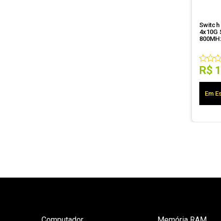
Switch 
4x10G 
800MHz
4S+IN
R$
Em Es
Computador
Memória RAM