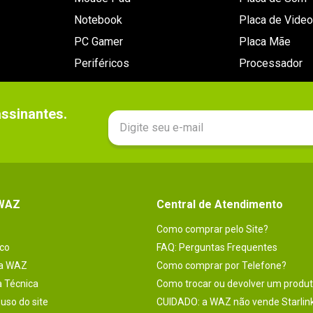
Notebook
Placa de Video
PC Gamer
Placa Mãe
Periféricos
Processador
sinantes.

 WAZ
Central de Atendimento
Como comprar pelo Site?
co
FAQ: Perguntas Frequentes
na WAZ
Como comprar por Telefone?
a Técnica
Como trocar ou devolver um produ
uso do site
CUIDADO: a WAZ não vende Starlin