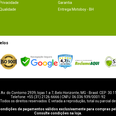
 Privacidade
Garantia
 Qualidade
Entrega Motoboy - BH
elos
-
Av. do Contorno 2939
, lojas 1 a 7,
Belo Horizonte
,
MG
- Brasil. CEP: 30.
Telefone:
+55 (31) 2126-6666
| CNPJ: 06.036.939/0001-92
Todos os direitos reservados. É vetada a reprodução, total ou parcial de
condições de pagamentos válidos exclusivamente para compras pel
Consulte condições na loja.