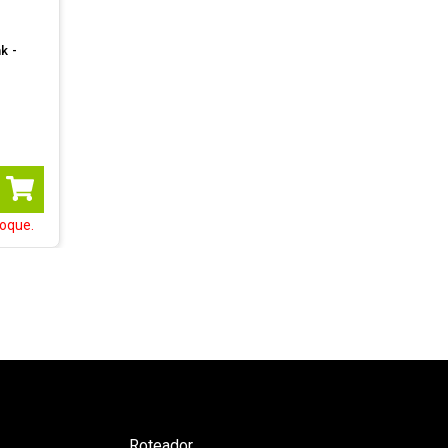
k -
oque.
Roteador