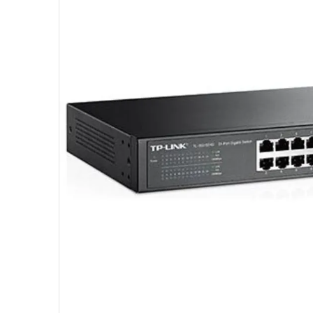
10
º
jonsbo