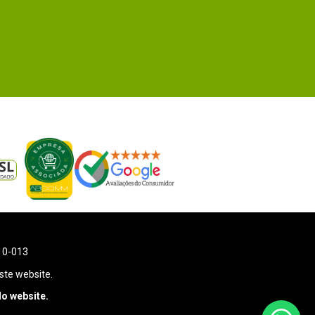
110-013
ste website.
o website.