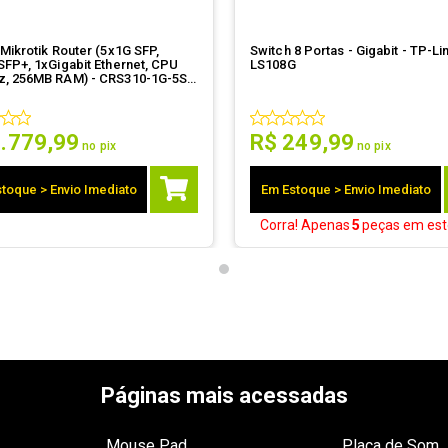
Mikrotik Router (5x1G SFP,
Switch 8 Portas - Gigabit - TP-Lin
SFP+, 1xGigabit Ethernet, CPU
LS108G
, 256MB RAM) - CRS310-1G-5S-
1
.
779
,
99
R$
249
,
99
no pix
no pix
toque > Envio Imediato
Em Estoque > Envio Imediato
Corra! Apenas
5
peças
em est
Páginas mais acessadas
Mouse Pad
Placa de Som