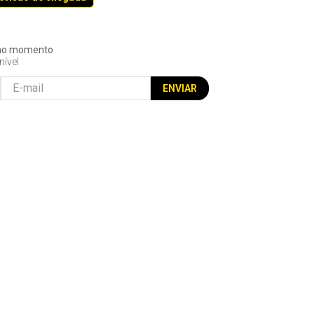
l no momento
nível
ENVIAR