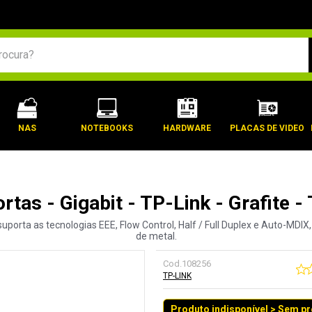
BUSCADOS
NAS
NOTEBOOKS
HARDWARE
PLACAS DE VIDEO
rtas - Gigabit - TP-Link - Grafite
uporta as tecnologias EEE, Flow Control, Half / Full Duplex e Auto-MDI
de metal.
Cod.
108256
TP-LINK
Produto indisponível > Sem p