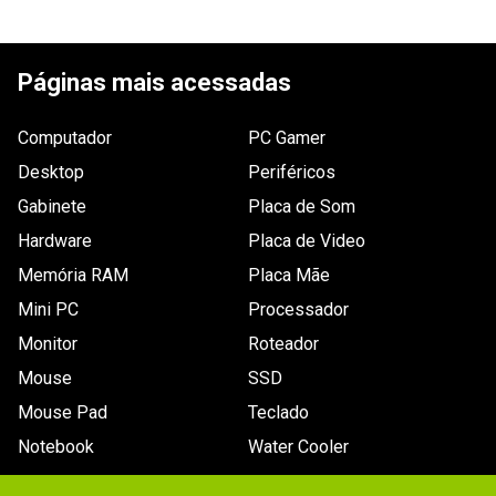
Audio
ESCREVER AVALIAÇÃO
Não especificado.
Sistemas operacionais compatíveis
Páginas mais acessadas
Não especificado.
Acessórios
Computador
Não especificado.
PC Gamer
Câmera
Desktop
Periféricos
Frontal: 
Gabinete
Placa de Som
- Resolução de foto (máx.): 2MP. 
Hardware
Placa de Video
Traseira: 
- Flash: LED. 
Memória RAM
Placa Mãe
- Resolução de foto (máx.): 8MP. 
- Outras informações: Foco automático.
Mini PC
Processador
Softwares inclusos/suportados
Monitor
Roteador
Não especificado.
Mouse
SSD
Display
- Tamanho: 10,1pol.
Mouse Pad
Teclado
- Cores: 16 milhões.
Notebook
Water Cooler
- Painel: Super Clear LCD.
- Resolução: 1.600 x 2.560 (299ppi).