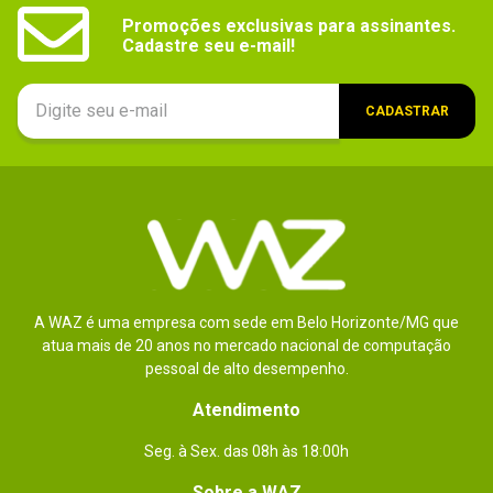
Promoções exclusivas para assinantes.

Sistema operacional_filtro
Android
Cadastre seu e-mail!
Controle
-
CADASTRAR
Câmera_filtro
2MP, 8MP
Bluetooth
- Padrão suportado: v4.0.
- Perfis suportados: AD2P.
Bateria
- Tipo: Li-Ion.
- Especificações: 8.220mAh.
Código WAZ
A WAZ é uma empresa com sede em Belo Horizonte/MG que
107292
atua mais de 20 anos no mercado nacional de computação
Outras interfaces de rede
pessoal de alto desempenho.
-
Atendimento
Formatos suportados
Áudio:
Seg. à Sex. das 08h às 18:00h
- MP3, AMR-NB/WB, AAC/AAC?/eAAC?, 
WMA, OGG Vorbis, FLAC, AC-3 e apt-X.
Sobre a WAZ