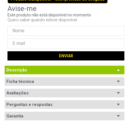
9
º
controle
Este produto não está disponível no momento
10
º
hd
Quero saber quando estiver disponível
ENVIAR
Descrição
Ficha técnica
Avaliações
Ficha
Código WAZ
Técnica
107292
Perguntas e respostas
Avaliações
Peso
Garantia
± 540g.
Tem esse produto? Seja o primeiro a avaliá-lo!
Display_filtro
10.1pol