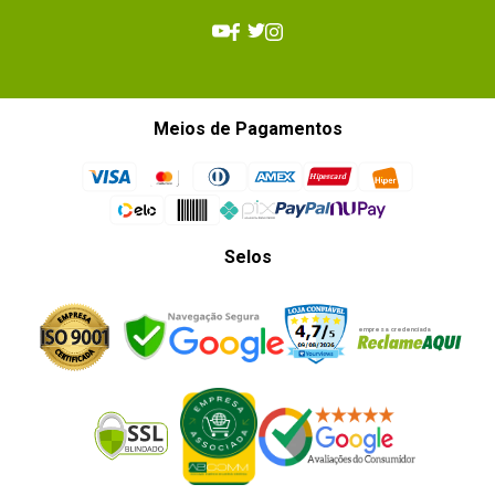
Sistema Operacional
Google Android v4.3.
Capacidade de armazenamento_filtro
16GB
Outras Informações
Meios de Pagamentos
-
Energia
Entrada do adaptador de energia: 100 ~ 
240V / 50 - 60Hz.
Dimensões
L x A x P: 24,31 x 17,14 x 0,79cm.
Selos
Interfaces_filtro
3.5mm (fone e microfone), USB
Teclado
Somente touchscreen.
Processadores
CPU: 
Exynos 5 Octa 5420 @ 1,9GHz (Quad Core - 
Cortex A15) + 1,3GHz (Quad Core - Cortex 
A7). 
GPU: 
Mali-T628 MP6