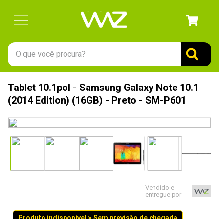
O que você procura?
TERMOS MAIS BUSCADOS
Tablet 10.1pol - Samsung Galaxy Note 10.1
1
º
gabinete
(2014 Edition) (16GB) - Preto - SM-P601
2
º
keychron
3
º
teclado
4
º
ssd
5
º
openbox
6
º
mouse
Vendido e
entregue por
7
º
jonsbo
8
º
fractal
Produto indisponível > Sem previsão de chegada