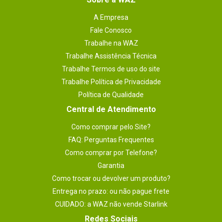
A Empresa
Vídeo:
Fale Conosco
- MPEG-4, H.264, H.263, DivX, DivX3.11, VC-
1, VP8, WMV7/8, Sorenson Spark.
Trabalhe na WAZ
Trabalhe Assistência Técnica
Marca
SAMSUNG
Trabalhe Termos de uso do site
Armazenamento e Memória
Trabalhe Política de Privacidade
RAM: 
Política de Qualidade
- 3GB. 
Central de Atendimento
Flash:
 - 16GB.
Como comprar pelo Site?
FAQ: Perguntas Frequentes
GPS
A-GPS e Glonass.
Como comprar por Telefone?
Modem
Garantia
Não especificado.
Como trocar ou devolver um produto?
Telefone
- Padrão: Micro-SIM.
Entrega no prazo: ou não pague frete
- Padrões suportados: HSDPA e HSUPA 
CUIDADO: a WAZ não vende Starlink
(850 - 1.900 - 2.100MHz) / EDGE e GPRS 
(850 - 900 - 1.800 - 1.900MHz).
Redes Sociais