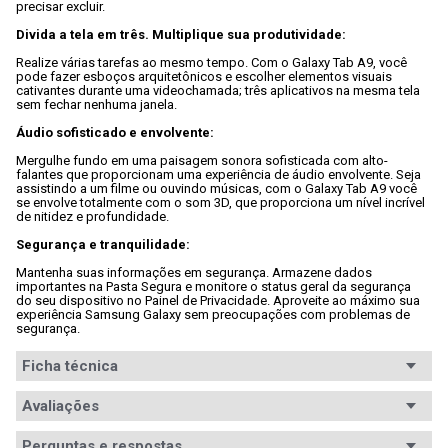
precisar excluir.

Divida a tela em três. Multiplique sua produtividade:
Realize várias tarefas ao mesmo tempo. Com o Galaxy Tab A9, você 
pode fazer esboços arquitetônicos e escolher elementos visuais 
cativantes durante uma videochamada; três aplicativos na mesma tela 
sem fechar nenhuma janela.

Áudio sofisticado e envolvente:
Mergulhe fundo em uma paisagem sonora sofisticada com alto-
falantes que proporcionam uma experiência de áudio envolvente. Seja 
assistindo a um filme ou ouvindo músicas, com o Galaxy Tab A9 você 
se envolve totalmente com o som 3D, que proporciona um nível incrível 
de nitidez e profundidade.

Segurança e tranquilidade:
Mantenha suas informações em segurança. Armazene dados 
importantes na Pasta Segura e monitore o status geral da segurança 
do seu dispositivo no Painel de Privacidade. Aproveite ao máximo sua 
experiência Samsung Galaxy sem preocupações com problemas de 
segurança.
Ficha técnica
Conteúdo da
Avaliações
- 1x Carregador;

- 1x Cabo de Dados;

embalagem
- 1x Extrator de Chip;

Perguntas e respostas
- 1x Manual do Usuário;
