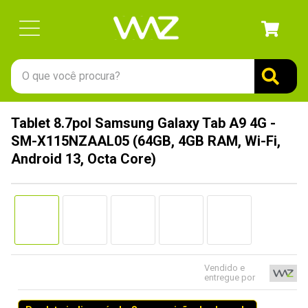
O que você procura?
TERMOS MAIS BUSCADOS
Tablet 8.7pol Samsung Galaxy Tab A9 4G -
1
º
gabinete
SM-X115NZAAL05 (64GB, 4GB RAM, Wi-Fi,
2
º
keychron
Android 13, Octa Core)
3
º
teclado
4
º
ssd
5
º
openbox
6
º
mouse
Vendido e
7
º
jonsbo
entregue por
8
º
fractal