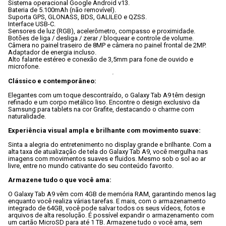
Sistema operacional Google Android v13.

Bateria de 5.100mAh (não removível).

Suporta GPS, GLONASS, BDS, GALILEO e QZSS.

Interface USB-C.

Sensores de luz (RGB), acelerômetro, compasso e proximidade.

Botões de liga / desliga / zerar / bloquear e controle de volume.

Câmera no painel traseiro de 8MP e câmera no painel frontal de 2MP.

Adaptador de energia incluso.

Alto falante estéreo e conexão de 3,5mm para fone de ouvido e 
Clássico e contemporâneo:
Elegantes com um toque descontraído, o Galaxy Tab A9 têm design 
refinado e um corpo metálico liso. Encontre o design exclusivo da 
Samsung para tablets na cor Grafite, destacando o charme com 
naturalidade.

Experiência visual ampla e brilhante com movimento suave:
Sinta a alegria do entretenimento no display grande e brilhante. Com a 
alta taxa de atualização de tela do Galaxy Tab A9, você mergulha nas 
imagens com movimentos suaves e fluidos. Mesmo sob o sol ao ar 
livre, entre no mundo cativante do seu conteúdo favorito.

Armazene tudo o que você ama:
O Galaxy Tab A9 vêm com 4GB de memória RAM, garantindo menos lag 
enquanto você realiza várias tarefas. E mais, com o armazenamento 
integrado de 64GB, você pode salvar todos os seus vídeos, fotos e 
arquivos de alta resolução. É possível expandir o armazenamento com 
um cartão MicroSD para até 1 TB. Armazene tudo o você ama, sem 