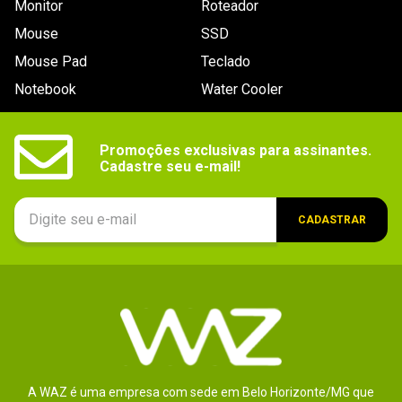
Monitor
Câmera traseira
Roteador
8MP
Mouse
SSD
Tamanho
8.7pol
Display (Pol)
Mouse Pad
Teclado
Notebook
Water Cooler
Chip (SIM)
Chip Nano SIM
Conexões
USB Tipo-C
Promoções exclusivas para assinantes.

Sistema
Android
Cadastre seu e-mail!
Operacional
Bateria / Energia
- Carregamento Rápido: 15W;

CADASTRAR
- Capacidade da Bateria: 5.100mAh.
Conectividade
Bluetooth, WiFi, 2G, 3G, 4G
GPS
BDS, GALILEO, GLONASS, GPS, QZSS
Dimensões
12,47 x 21,1 x 0,8cm.
Outras
Nenhuma.
informações
A WAZ é uma empresa com sede em Belo Horizonte/MG que