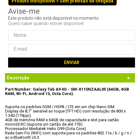
Produto indisponível > Sem previsão de chegada
9
º
controle
10
º
hd
Este produto não está disponível no momento
Quero saber quando estiver disponível
ENVIAR
Descrição
Part Number: Galaxy Tab A9 4G - SM-X115NZAAL05 (64GB, 4GB 
RAM, Wi-Fi, Android 13, Octa Core).
Suporta os padrões GSM / HSPA / LTE em um chip Nano-SIM.

Display de 8,7" sensível ao toque (TFT HD) com resolução de 800 x 
1.340 (179ppi).

4GB de memória RAM e 64GB de capacidade e slot para cartão 
microSDXC (suporta um cartão de até 1TB).

Processador Mediatek Helio G99 (Octa Core).

Rede Sem Fio (WiFi) com suporte para os padrões 802.11a / b / g / n / 
ac e Bluetooth v5.3.
