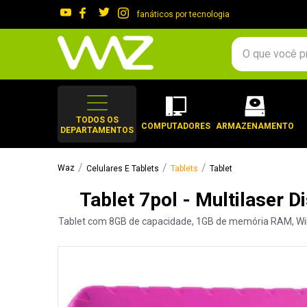
fanáticos por tecnologia
O que você procura?
TERMOS MAIS 
1
º
gabinete
TODOS OS
COMPUTADORES
ARMAZENAMENTO
DEPARTAMENTOS
2
º
keychron
3
º
ssd
Celulares E Tablets
Tablets
Tablet
4
º
teclado
Tablet 7pol - Multilaser 
5
º
openbox
Tablet com 8GB de capacidade, 1GB de memória RAM, WiFi 1
6
º
mouse
7
º
jonsbo
8
º
controle
9
º
noctua