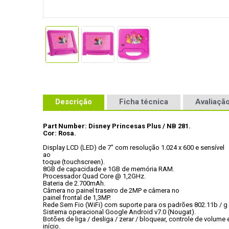
Descrição
Ficha técnica
Avaliação
Part Number: Disney Princesas Plus / NB 281.
Cor: Rosa.
Display LCD (LED) de 7" com resolução 1.024 x 600 e sensível

ao

toque (touchscreen).
8GB de capacidade e 1GB de memória RAM.
Processador Quad Core @ 1,2GHz.
Bateria de 2.700mAh.
Câmera no painel traseiro de 2MP e câmera no

painel frontal de 1,3MP.
Rede Sem Fio (WiFi) com suporte para os padrões 802.11b / g 
Sistema operacional Google Android v7.0 (Nougat).
Botões de liga / desliga / zerar / bloquear, controle de volume e
início.