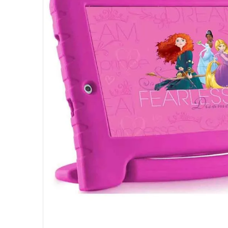
10
º
fractal