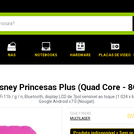
BUSCADOS
NAS
NOTEBOOKS
HARDWARE
PLACAS DE VIDEO
Disney Princesas Plus (Quad Core - 8
1b / g / n, Bluetooth, display LCD de 7pol sensível ao toque (1.024 x 6
Google Android v7.0 (Nougat).
Cod.
116345
MULTILASER
Produto indisponível > Sem p