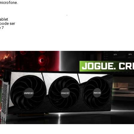
microfone.
blet

pode ser

 7
