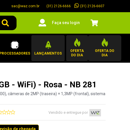
sac@waz.com.br
(31) 2126-6607
(31) 2126-6666
Faça seu login
OFERTA
OFERTA DO
PROCESSADORES
LANÇAMENTOS
DO DIA
DIA
GB - WiFi) - Rosa - NB 281
00), câmeras de 2MP (traseira) + 1,3MP (frontal), sistema
Vendido e entregue por
revisão de chegada