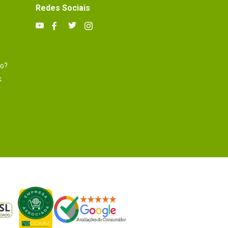
Redes Sociais
to?
k