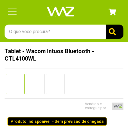
O que você procura?
TERMOS MAIS BUSCADOS
Tablet - Wacom Intuos Bluetooth -
1
º
gabinete
CTL4100WL
2
º
keychron
3
º
teclado
4
º
ssd
5
º
openbox
6
º
mouse
Vendido e
entregue por
7
º
fractal
Produto indisponível > Sem previsão de chegada
8
º
hd