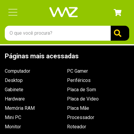
O que você procura?
TERMOS MAIS BUSCADOS
Páginas mais acessadas
1
º
gabinete
2
º
keychron
Computador
PC Gamer
3
º
teclado
Desktop
Periféricos
4
º
ssd
Gabinete
Placa de Som
Hardware
5
º
openbox
Placa de Video
Memória RAM
Placa Mãe
6
º
mouse
Mini PC
Processador
7
º
fractal
Monitor
Roteador
8
º
controle