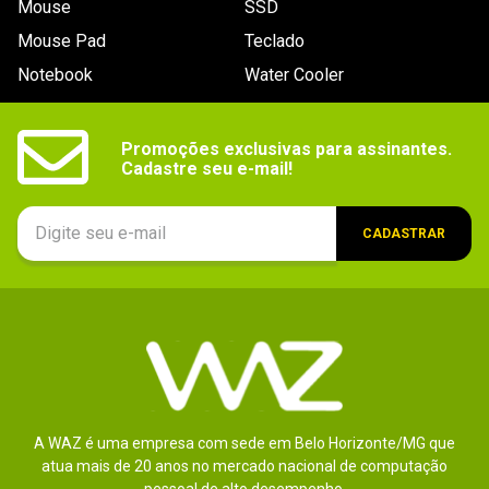
Mouse
SSD
9
º
hd
Mouse Pad
Teclado
10
º
jonsbo
Notebook
Water Cooler
Promoções exclusivas para assinantes.

Cadastre seu e-mail!
CADASTRAR
A WAZ é uma empresa com sede em Belo Horizonte/MG que
atua mais de 20 anos no mercado nacional de computação