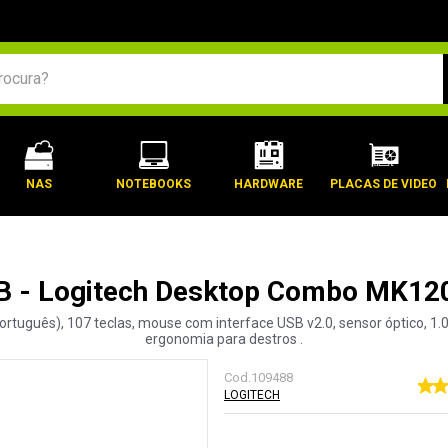
BUSCADOS
NAS
NOTEBOOKS
HARDWARE
PLACAS DE VIDEO
B - Logitech Desktop Combo MK120
rtuguês), 107 teclas, mouse com interface USB v2.0, sensor óptico, 1.000d
ergonomia para destros .
Cod.
109488
LOGITECH