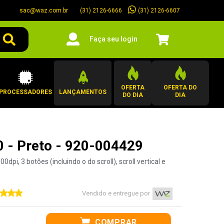
sac@waz.com.br
(31) 2126-6607
(31) 2126-6666
Faça seu login
OFERTA
OFERTA DO
PROCESSADORES
LANÇAMENTOS
DO DIA
DIA
 - Preto - 920-004429
pi, 3 botões (incluindo o do scroll), scroll vertical e
Vendido e entregue por
COMPRAR