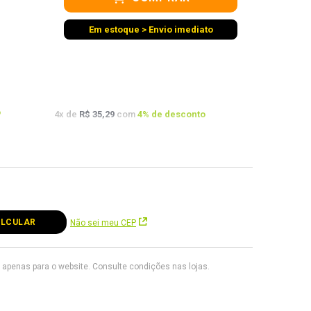
Em estoque > Envio imediato
o
4
x de
R$ 35,29
com
4
% de desconto
o
Não sei meu CEP
apenas para o website. Consulte condições nas lojas.