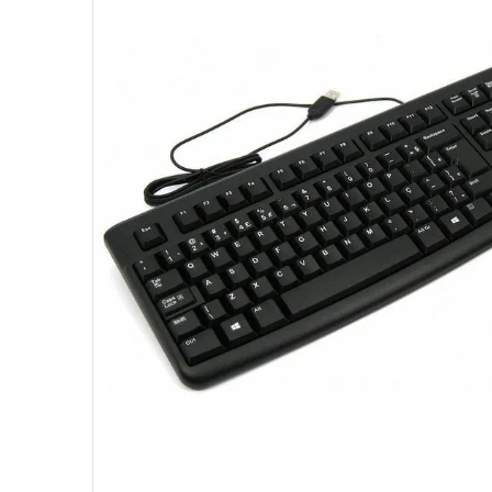
10
º
ventoinha