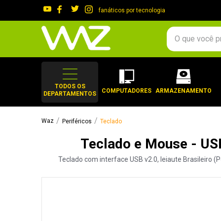
fanáticos por tecnologia
O que você procura?
TERMOS MAIS 
1
º
gabinete
TODOS OS
COMPUTADORES
ARMAZENAMENTO
DEPARTAMENTOS
2
º
keychron
3
º
teclado
Periféricos
Teclado
4
º
ssd
Teclado e Mouse - US
5
º
openbox
Teclado com interface USB v2.0, leiaute Brasileiro (Po
6
º
jonsbo
7
º
mouse
8
º
controle
9
º
fractal