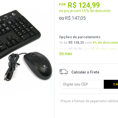
R$
124
,
99
POR:
no pix já com 15% de desconto
R$
147
,
05
OU
Opções de parcelamento
1
x de
R$ 138,23
com
6
% de descont
2
x de
R$ 69,84
com
5
% de desconto
Ver mais
3
x de
R$ 46,80
com
4.5
% de descont
Preços e formas de pagamento válidos 