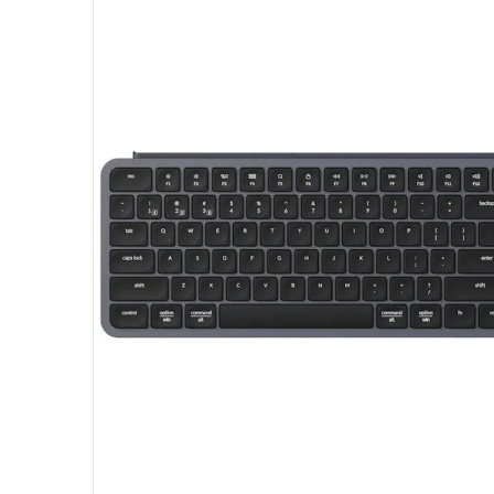
10
º
hd