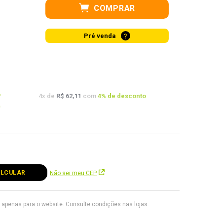
COMPRAR
?
Pré venda
o
4
x de
R$ 62,11
com
4
% de desconto
o
o
Não sei meu CEP
apenas para o website. Consulte condições nas lojas.