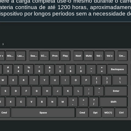
espere a carga completa use-o mesmo durante o carre
teria contínua de até 1200 horas, aproximadament
ispositivo por longos períodos sem a necessidade d