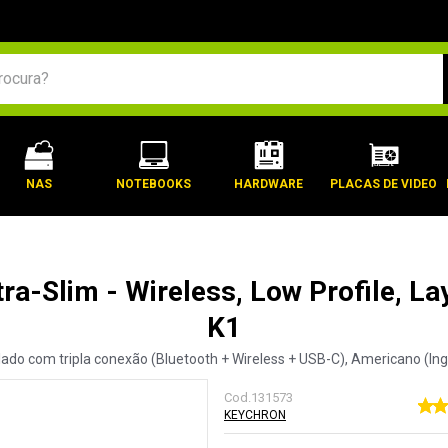
BUSCADOS
NAS
NOTEBOOKS
HARDWARE
PLACAS DE VIDEO
ra-Slim - Wireless, Low Profile, La
K1
lado com tripla conexão (Bluetooth + Wireless + USB-C), Americano (Ingl
Cod.
131573
KEYCHRON