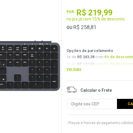
R$
219
,
99
POR:
no pix já com 15% de desconto
R$
258
,
81
OU
Opções de parcelamento
1
x de
R$ 243,28
com
6
% de descont
2
x de
R$ 122,93
com
5
% de descont
Ver mais
3
x de
R$ 82,39
com
4.5
% de descont
Preços e formas de pagamento válidos 