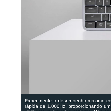
Experimente o desempenho máximo com 
rápida de 1.000Hz, proporcionando uma