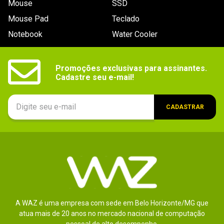
Mouse
SSD
9
º
controle
Mouse Pad
Teclado
10
º
hd
Notebook
Water Cooler
Promoções exclusivas para assinantes.

Cadastre seu e-mail!
CADASTRAR
A WAZ é uma empresa com sede em Belo Horizonte/MG que
atua mais de 20 anos no mercado nacional de computação