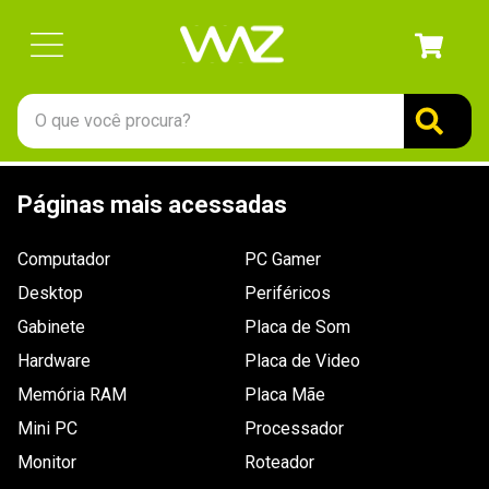
O que você procura?
TERMOS MAIS BUSCADOS
Páginas mais acessadas
1
º
gabinete
2
º
keychron
Computador
PC Gamer
3
º
teclado
Desktop
Periféricos
4
º
ssd
Gabinete
Placa de Som
Hardware
5
º
openbox
Placa de Video
Memória RAM
Placa Mãe
6
º
mouse
Mini PC
Processador
7
º
jonsbo
Monitor
Roteador
8
º
fractal