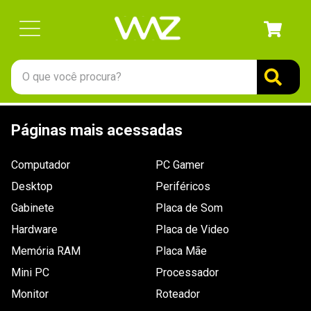
O que você procura?
TERMOS MAIS BUSCADOS
Páginas mais acessadas
1
º
gabinete
2
º
keychron
Computador
PC Gamer
3
º
ssd
Desktop
Periféricos
4
º
teclado
Gabinete
Placa de Som
Hardware
5
º
openbox
Placa de Video
Memória RAM
Placa Mãe
6
º
mouse
Mini PC
Processador
7
º
jonsbo
Monitor
Roteador
8
º
controle