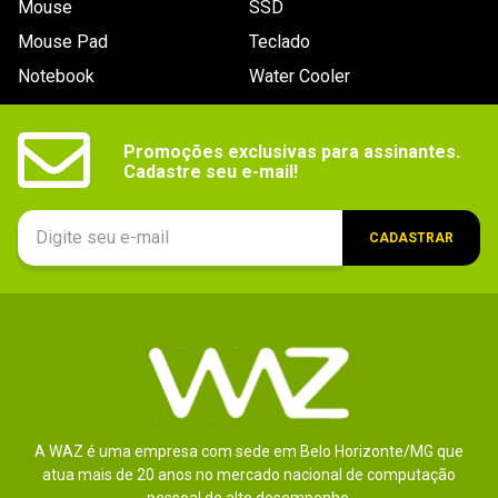
Mouse
SSD
9
º
noctua
Mouse Pad
Teclado
10
º
fractal
Notebook
Water Cooler
Promoções exclusivas para assinantes.

Cadastre seu e-mail!
CADASTRAR
A WAZ é uma empresa com sede em Belo Horizonte/MG que
atua mais de 20 anos no mercado nacional de computação