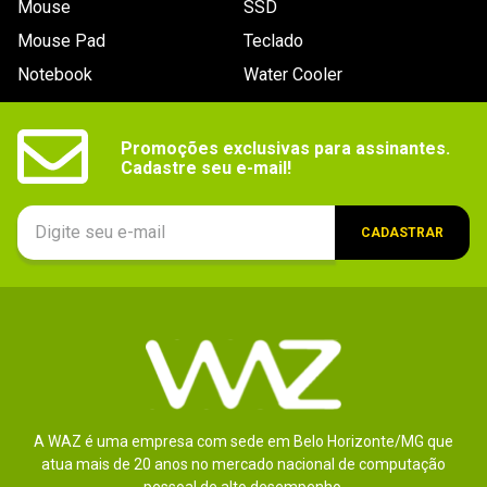
Mouse
SSD
9
º
noctua
Mouse Pad
Teclado
10
º
fractal
Notebook
Water Cooler
Promoções exclusivas para assinantes.

Cadastre seu e-mail!
CADASTRAR
A WAZ é uma empresa com sede em Belo Horizonte/MG que
atua mais de 20 anos no mercado nacional de computação