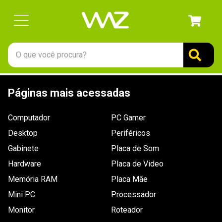
O que você procura?
TERMOS MAIS BUSCADOS
Páginas mais acessadas
1
º
gabinete
2
º
keychron
Computador
PC Gamer
3
º
ssd
Desktop
Periféricos
4
º
teclado
Gabinete
Placa de Som
Hardware
5
º
openbox
Placa de Video
Memória RAM
Placa Mãe
6
º
mouse
Mini PC
Processador
7
º
jonsbo
Monitor
Roteador
8
º
controle