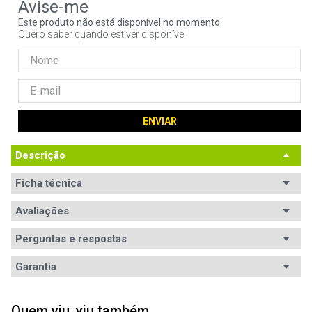
9
º
controle
Este produto não está disponível no momento
Quero saber quando estiver disponível
10
º
hd
ENVIAR
Descrição
Ficha técnica
Conteúdo da
Avaliações
- 1x Teclado

- 1x Manual do usuário
embalagem
Perguntas e respostas
Conexão
USB
Avaliações
Garantia
Leiaute
Brasileiro
Tem esse produto? Seja o primeiro a avaliá-lo!
Garantia
12 meses de garantia
Tipo
Mecânico
Quem viu, viu também