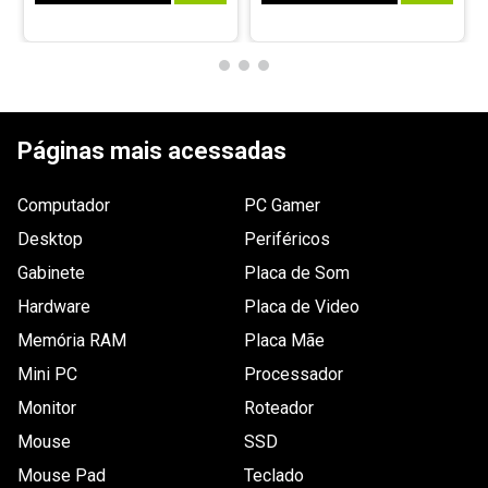
- Peso: 990 gramas (bruto com embalagem)
Ergonômico
Não
Mouse
Não
incluso
Páginas mais acessadas
Tipo de
Outemu Blue
switch
Computador
PC Gamer
Desktop
Periféricos
Gabinete
Placa de Som
Hardware
Placa de Video
Memória RAM
Placa Mãe
Mini PC
Processador
Monitor
Roteador
Mouse
SSD
Mouse Pad
Teclado