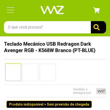
O que você procura?
TERMOS MAIS BUSCADOS
Teclado Mecânico USB Redragon Dark
1
º
gabinete
Avenger RGB - K568W Branco (PT-BLUE)
2
º
keychron
3
º
teclado
4
º
ssd
5
º
openbox
6
º
mouse
Vendido e
entregue por
7
º
jonsbo
Produto indisponível > Sem previsão de chegada
8
º
fractal