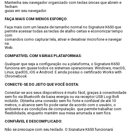
Mantenha seu navegador organizado com teclas únicas que abrem e 
fecham

guias em seu navegador.
FAÇA MAIS COM MENOS ESFORÇO:
Faça mais com um leiaute de tamanho normal no Signature K650 que

permite acessar todas as teclas de atalho certas e economizar tempo 
com

comandos como capturar tela, ativar e desativar microfone e navegar 
na

Web.
COMPATÍVEL COM VÁRIAS PLATAFORMAS:
Qualquer que seja a configuração ou a plataforma, o Signature K650

funciona em quase todos os sistemas operacionais: Windows, macOS,

Linux, ipadOS, iOS e Android. E ainda possui o certificado Works with

Chromebook
CONECTE-SE DO JEITO QUE VOCÊ GOSTA:
Conectar-se aos seus dispositivos é muito fácil, graças à conectividade

sem fio via Bluetooth de baixa energia ou via receptor USB Logi Bolt

incluído. Obtenha uma conexão sem fio forte e confiável de até 10

metros, o alcance sem fio pode variar de acordo com o usuário, o

ambiente e as condições de computação. que permite trabalhar com

flexibilidade, enquanto mantém sua mesa arrumada e sem fios.
CONFIÁVEL E DESCOMPLICADO:
Não se preocupe com seu teclado. O Signature K650 funcionará 