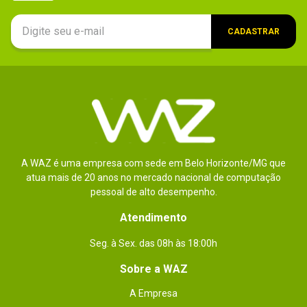
Logi Bolt;

- Alcance sem fio: 10 metros 1O alcance sem fio pode 
variar, dependendo do usuário, condições ambientais 
e de computação.
CADASTRAR
Ergonômico
Não
Mouse
Não
incluso
Tipo de
Não se aplica
switch
A WAZ é uma empresa com sede em Belo Horizonte/MG que
atua mais de 20 anos no mercado nacional de computação
pessoal de alto desempenho.
Atendimento
Seg. à Sex. das 08h às 18:00h
Sobre a WAZ
A Empresa