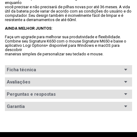
enquanto

você precisar e não precisará de pilhas novas por até 36 meses. A vida

útil da bateria pode variar de acordo com as condições do usuário e do

computador. Seu design também é incrivelmente fácil de limpar e é

resistente a derramamentos de até 60ml.
AINDA MELHOR JUNTOS:
Faça um upgrade para melhorar sua produtividade e flexibilidade.

Combine seu Signature K650 com o mouse Signature M650 e baixe o

aplicativo Logi Options+ disponível para Windows e macOS para 
descobrir

maneiras simples de personalizar seu teclado e mouse.

Ficha técnica
Conteúdo da
Avaliações
- Receptor USB Logi Bolt;

- Documentação do usuário;

embalagem
- 2 pilhas AA (pré-instaladas);

Perguntas e respostas
- Teclado sem fio Signature K650 Comfort.
Avaliações
Conexão
Garantia
Sem fio Wireless
Tem esse produto? Seja o primeiro a avaliá-lo!
Leiaute
Americano
Garantia
12 meses de garantia
Tipo
Membrana
Informações
A garantia deste produto é exercida com o fabricante 
ESCREVER AVALIAÇÃO
desde o momento da compra. O prazo de garantia, 
de Garantia