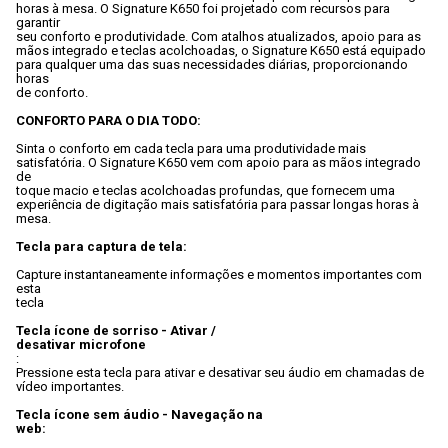
horas à mesa. O Signature K650 foi projetado com recursos para 
garantir

seu conforto e produtividade. Com atalhos atualizados, apoio para as

mãos integrado e teclas acolchoadas, o Signature K650 está equipado

para qualquer uma das suas necessidades diárias, proporcionando 
horas

de conforto.
CONFORTO PARA O DIA TODO:
Sinta o conforto em cada tecla para uma produtividade mais

satisfatória. O Signature K650 vem com apoio para as mãos integrado 
de

toque macio e teclas acolchoadas profundas, que fornecem uma

experiência de digitação mais satisfatória para passar longas horas à

mesa.
Tecla para captura de tela:
Capture instantaneamente informações e momentos importantes com 
esta

tecla
Tecla ícone de sorriso - Ativar /

desativar microfone
:
Pressione esta tecla para ativar e desativar seu áudio em chamadas de

vídeo importantes.
Tecla ícone sem áudio - Navegação na

web: