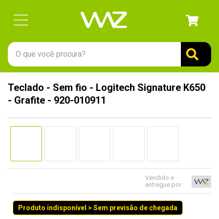
O que você procura?
TERMOS MAIS BUSCADOS
Teclado - Sem fio - Logitech Signature K650
1
º
gabinete
- Grafite - 920-010911
2
º
keychron
3
º
teclado
4
º
ssd
5
º
openbox
6
º
mouse
Vendido e
entregue por
7
º
jonsbo
Produto indisponível > Sem previsão de chegada
8
º
fractal