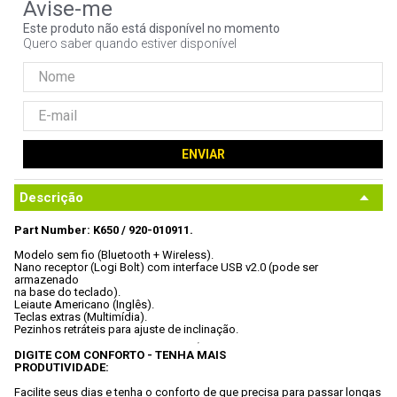
9
º
controle
Este produto não está disponível no momento
Quero saber quando estiver disponível
10
º
hd
ENVIAR
Descrição
Part Number: K650 / 920-010911.
Modelo sem fio (Bluetooth + Wireless).
Nano receptor (Logi Bolt) com interface USB v2.0 (pode ser 
armazenado

na base do teclado).
Leiaute Americano (Inglês).
Teclas extras (Multimídia).
Pezinhos retráteis para ajuste de inclinação.
DIGITE COM CONFORTO - TENHA MAIS

PRODUTIVIDADE:
Facilite seus dias e tenha o conforto de que precisa para passar longas
