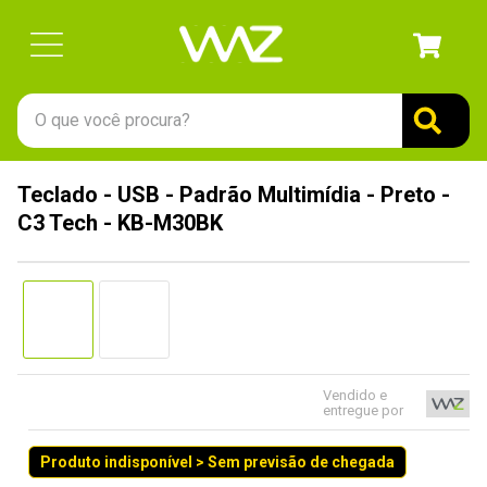
O que você procura?
TERMOS MAIS BUSCADOS
Teclado - USB - Padrão Multimídia - Preto -
1
º
gabinete
C3 Tech - KB-M30BK
2
º
keychron
3
º
teclado
4
º
ssd
5
º
openbox
6
º
mouse
Vendido e
entregue por
7
º
jonsbo
Produto indisponível > Sem previsão de chegada
8
º
fractal