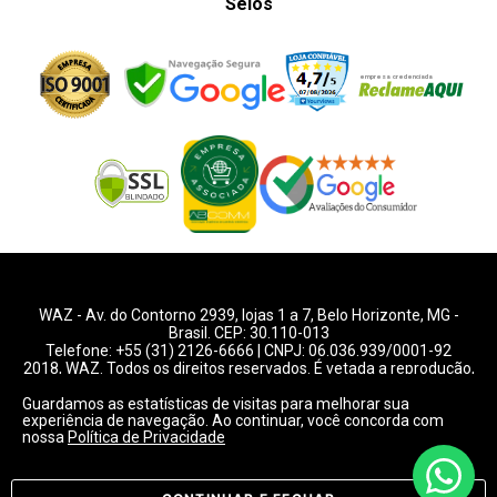
Selos
WAZ -
Av. do Contorno 2939
, lojas 1 a 7,
Belo Horizonte
,
MG
-
Brasil. CEP: 30.110-013
Telefone:
+55 (31) 2126-6666
| CNPJ: 06.036.939/0001-92
2018, WAZ. Todos os direitos reservados. É vetada a reprodução,
total ou parcial deste website.
Guardamos as estatísticas de visitas para melhorar sua
experiência de navegação. Ao continuar, você concorda com
Preços e condições de pagamentos válidos exclusivamente
nossa
Política de Privacidade
para compras pelo website.
Consulte condições na loja.