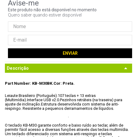
9
º
controle
Este produto não está disponível no momento
Quero saber quando estiver disponível
10
º
hd
ENVIAR
Descrição
Part Number: KB-M30BK.
Cor: Preta.
Leiaute Brasileiro (Português).
107 teclas + 13 extras 
(Multimídia).
Interface USB v2.0.
Pezinhos retráteis (na traseira) para 
ajuste de inclinação.
Estrutura desenvolvida com sistema de anti-
respingo.
 Resistente a pequenos derramamentos de líquidos.
O teclado KB-M30 garante conforto e baixo ruído ao teclar, além de 
permitir fácil acesso a diversas funções através das teclas multimídia. 
Um teclado diferenciado com sistema anti-respingo e teclas 