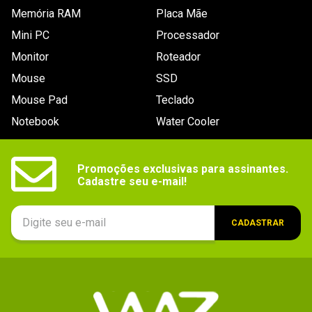
Suporta
Não
Memória RAM
Placa Mãe
macro
Mini PC
Processador
Dimensões
43 x 2,2 x 14,63cm.
Monitor
Roteador
Outras
Mouse
Peso: 400g.
SSD
informações
Mouse Pad
Teclado
Ergonômico
Não
Notebook
Water Cooler
Mouse
Não
incluso
Promoções exclusivas para assinantes.

Cadastre seu e-mail!
Tipo de
Não se aplica
switch
CADASTRAR