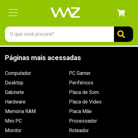
O que você procura?
TERMOS MAIS BUSCADOS
Páginas mais acessadas
1
º
gabinete
2
º
keychron
Computador
PC Gamer
3
º
teclado
Desktop
Periféricos
4
º
ssd
Gabinete
Placa de Som
Hardware
5
º
openbox
Placa de Video
Memória RAM
Placa Mãe
6
º
mouse
Mini PC
Processador
7
º
jonsbo
Monitor
Roteador
8
º
fractal