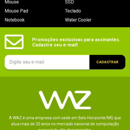
Mouse
SSD
9
º
controle
Mouse Pad
Teclado
10
º
hd
Notebook
Water Cooler
Promoções exclusivas para assinantes.

Cadastre seu e-mail!
CADASTRAR
A WAZ é uma empresa com sede em Belo Horizonte/MG que
atua mais de 20 anos no mercado nacional de computação