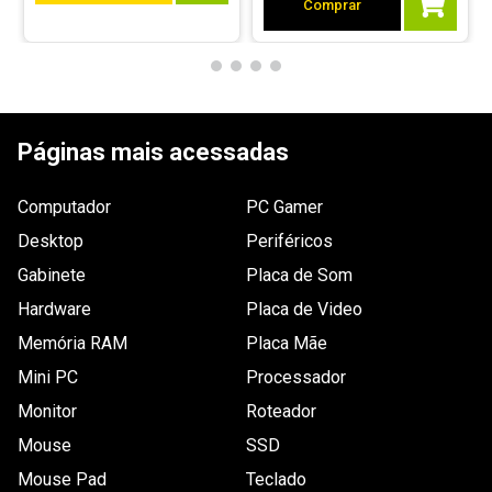
Material: Sterrox LCP

Comprar
Pressão estática: 2,07 mm H2O

Máx. potência de entrada: 1,75 W

Máx. corrente de entrada: 0,35 A

MTTF> 150.000 h
Páginas mais acessadas
Computador
PC Gamer
Desktop
Periféricos
Gabinete
Placa de Som
Hardware
Placa de Video
Memória RAM
Placa Mãe
Mini PC
Processador
Monitor
Roteador
Mouse
SSD
Mouse Pad
Teclado