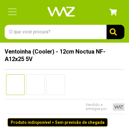
O que você procura?
TERMOS MAIS BUSCADOS
Ventoinha (Cooler) - 12cm Noctua NF-
1
º
gabinete
A12x25 5V
2
º
keychron
3
º
teclado
4
º
ssd
5
º
openbox
6
º
mouse
Vendido e
entregue por
7
º
fractal
Produto indisponível > Sem previsão de chegada
8
º
hd