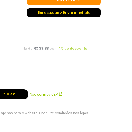
Em estoque > Envio imediato
o
4
x de
R$ 33,88
com
4
% de desconto
o
Não sei meu CEP
apenas para o website. Consulte condições nas lojas.