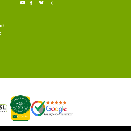
to?
k