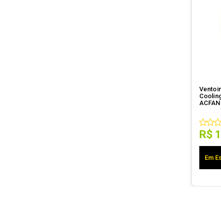
Ventoin
Coolin
ACFAN
R$
Em Es