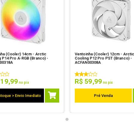
ha (Cooler) 14cm - Arctic
Ventoinha (Cooler) 12cm - Arcti
g P14 Pro A-RGB (Branco) -
Cooling P12 Pro PST (Branco) -
00318A
ACFAN00308A
119
,
99
R$
59
,
99
no pix
no pix
toque > Envio Imediato
Pré Venda