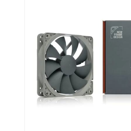
10
º
fractal