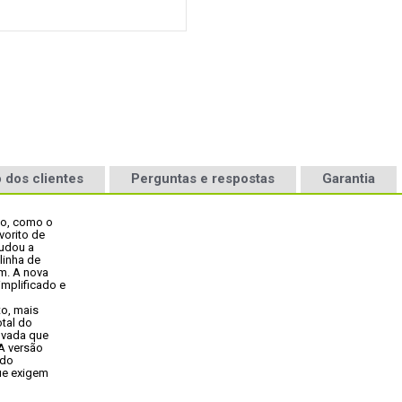
 dos clientes
Perguntas e respostas
Garantia
o, como o

orito de

udou a

inha de

. A nova

plificado e



o, mais

tal do

vada que

A versão

do

ue exigem
