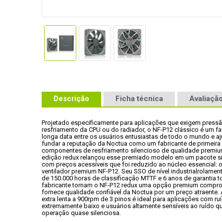
Descrição
Ficha técnica
Avaliação
Projetado especificamente para aplicações que exigem pressã
resfriamento da CPU ou do radiador, o NF-P12 clássico é um fav
longa data entre os usuários entusiastas de todo o mundo e aj
fundar a reputação da Noctua como um fabricante de primeira l
componentes de resfriamento silencioso de qualidade premium
edição redux relançou esse premiado modelo em um pacote sim
com preços acessíveis que foi reduzido ao núcleo essencial: o
ventilador premium NF-P12. Seu SSO de nível industrialrolament
de 150.000 horas de classificação MTTF e 6 anos de garantia to
fabricante tornam o NF-P12 redux uma opção premium compro
fornece qualidade confiável da Noctua por um preço atraente. 
extra lenta a 900rpm de 3 pinos é ideal para aplicações com ruí
extremamente baixo e usuários altamente sensíveis ao ruído q
operação quase silenciosa.