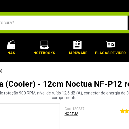
BUSCADOS
NAS
NOTEBOOKS
HARDWARE
PLACAS DE VIDEO
a)
a (Cooler) - 12cm Noctua NF-P12 
rotação 900 RPM, nível de ruído 12,6 dB (A), conector de energia de 3
comprimento.
Cod.
120237
NOCTUA