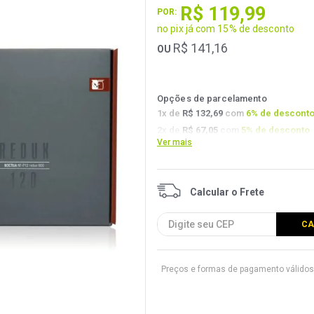
R$
119
,
99
POR:
no pix já com 15% de desconto
R$
141
,
16
OU
Opções de parcelamento
1
x de
R$ 132,69
com
6
% de descont
2
x de
R$ 67,05
com
5
% de desconto
Ver mais
3
x de
R$ 44,93
com
4.5
% de descont
Preços e formas de pagamento válidos 