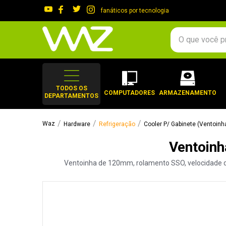
fanáticos por tecnologia
O que você procura?
TERMOS MAIS 
1
º
gabinete
TODOS OS
COMPUTADORES
ARMAZENAMENTO
DEPARTAMENTOS
2
º
keychron
3
º
ssd
Hardware
Refrigeração
Cooler P/ Gabinete (Ventoinh
4
º
teclado
Ventoinh
5
º
openbox
Ventoinha de 120mm, rolamento SSO, velocidade de 
6
º
mouse
7
º
jonsbo
8
º
controle
9
º
noctua