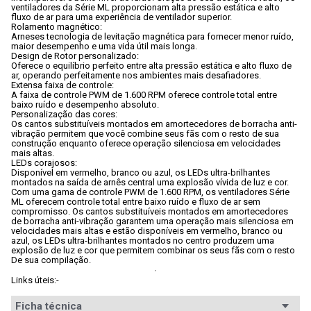
ventiladores da Série ML proporcionam alta pressão estática e alto 
fluxo de ar para uma experiência de ventilador superior.
Rolamento magnético:
Arneses tecnologia de levitação magnética para fornecer menor ruído, 
maior desempenho e uma vida útil mais longa.
Design de Rotor personalizado:
Oferece o equilíbrio perfeito entre alta pressão estática e alto fluxo de 
ar, operando perfeitamente nos ambientes mais desafiadores.
Extensa faixa de controle:
A faixa de controle PWM de 1.600 RPM oferece controle total entre 
baixo ruído e desempenho absoluto.
Personalização das cores:
Os cantos substituíveis montados em amortecedores de borracha anti-
vibração permitem que você combine seus fãs com o resto de sua 
construção enquanto oferece operação silenciosa em velocidades 
mais altas.
LEDs corajosos:
Disponível em vermelho, branco ou azul, os LEDs ultra-brilhantes 
montados na saída de arnês central uma explosão vívida de luz e cor.
Com uma gama de controle PWM de 1.600 RPM, os ventiladores Série 
ML oferecem controle total entre baixo ruído e fluxo de ar sem 
compromisso. Os cantos substituíveis montados em amortecedores 
de borracha anti-vibração garantem uma operação mais silenciosa em 
velocidades mais altas e estão disponíveis em vermelho, branco ou 
azul, os LEDs ultra-brilhantes montados no centro produzem uma 
explosão de luz e cor que permitem combinar os seus fãs com o resto 
De sua compilação.
Links úteis:
- 
Ficha técnica