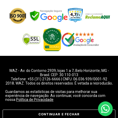
WAZ -
Av. do Contorno 2939
, lojas 1 a 7,
Belo Horizonte
,
MG
-
Brasil. CEP: 30.110-013
Telefone:
+55 (31) 2126-6666
| CNPJ: 06.036.939/0001-92
2018, WAZ. Todos os direitos reservados. É vetada a reprodução,
total ou parcial deste website.
Guardamos as estatísticas de visitas para melhorar sua
experiência de navegação. Ao continuar, você concorda com
Preços e condições de pagamentos válidos exclusivamente
nossa
Política de Privacidade
para compras pelo website.
Consulte condições na loja.
CONTINUAR E FECHAR