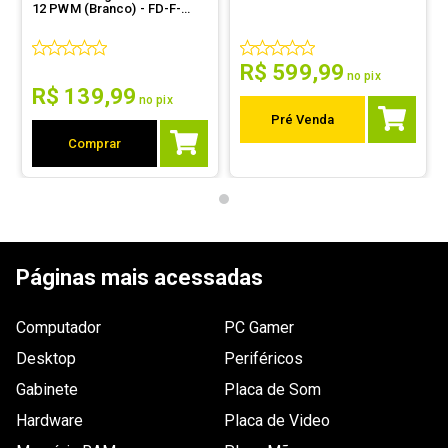
12 PWM (Branco) - FD-F-
MO1-1202
Dimensões
140 x 25mm.
R$
599
,
99
Outras
Pressão Estática: 0,2 ~ 3mm H2O.
no pix
informações
R$
139
,
99
no pix
Pré Venda
Comprar
Páginas mais acessadas
Computador
PC Gamer
Desktop
Periféricos
Gabinete
Placa de Som
Hardware
Placa de Video