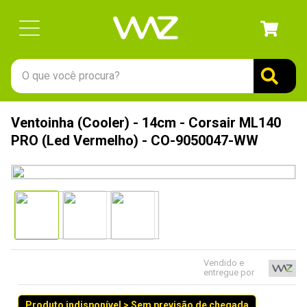
O que você procura?
TERMOS MAIS BUSCADOS
Ventoinha (Cooler) - 14cm - Corsair ML140
1
º
gabinete
PRO (Led Vermelho) - CO-9050047-WW
2
º
keychron
3
º
ssd
4
º
teclado
5
º
openbox
6
º
mouse
Vendido e
entregue por
7
º
jonsbo
8
º
controle
Produto indisponível > Sem previsão de chegada