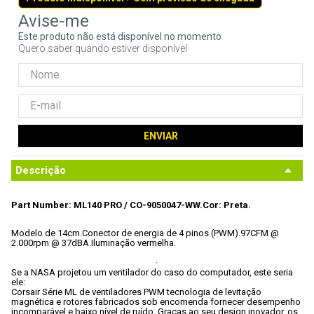
9
º
noctua
Este produto não está disponível no momento
10
º
fractal
Quero saber quando estiver disponível
ENVIAR
Descrição
Part Number: ML140 PRO / 
CO-9050047-WW.
Cor: Preta.
Modelo de 14cm.
Conector de energia de 4 pinos (PWM).
97CFM @ 
2.000rpm @ 37dBA.
Iluminação vermelha.
Se a NASA projetou um ventilador do caso do computador, este seria 
ele:
Corsair Série ML de ventiladores PWM tecnologia de levitação 
magnética e rotores fabricados sob encomenda fornecer desempenho 
incomparável e baixo nível de ruído. Graças ao seu design inovador, os 