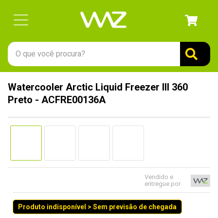
O que você procura?
TERMOS MAIS BUSCADOS
Watercooler Arctic Liquid Freezer III 360
1
º
gabinete
Preto - ACFRE00136A
2
º
keychron
3
º
teclado
4
º
ssd
5
º
openbox
6
º
mouse
Vendido e
entregue por
7
º
jonsbo
Produto indisponível > Sem previsão de chegada
8
º
fractal