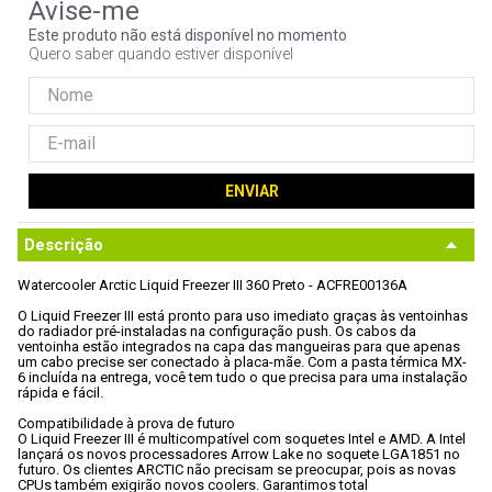
9
º
controle
Este produto não está disponível no momento
Quero saber quando estiver disponível
10
º
hd
ENVIAR
Descrição
Watercooler Arctic Liquid Freezer III 360 Preto - ACFRE00136A

O Liquid Freezer III está pronto para uso imediato graças às ventoinhas 
do radiador pré-instaladas na configuração push. Os cabos da 
ventoinha estão integrados na capa das mangueiras para que apenas 
um cabo precise ser conectado à placa-mãe. Com a pasta térmica MX-
6 incluída na entrega, você tem tudo o que precisa para uma instalação 
rápida e fácil.

Compatibilidade à prova de futuro

O Liquid Freezer III é multicompatível com soquetes Intel e AMD. A Intel 
lançará os novos processadores Arrow Lake no soquete LGA1851 no 
futuro. Os clientes ARCTIC não precisam se preocupar, pois as novas 
CPUs também exigirão novos coolers. Garantimos total 