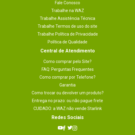
Fale Conosco
Muito bom
Trabalhe na WAZ
Trabalhe Assistência Técnica
Sim, recomendaria a um amigo
Trabalhe Termos de uso do site
Por
:
Jancélio A.
De
:
Ji-Paraná - RO
Trabalhe Política de Privacidade
Política de Qualidade
Essa avaliação foi útil?
0
0
Central de Atendimento
Como comprar pelo Site?
Enviado há
1 ano
FAQ: Perguntas Frequentes
Como comprar por Telefone?
Produto de qualidade, loja confiável.
Garantia
Recomendo.
Como trocar ou devolver um produto?
Entrega no prazo: ou não pague frete
Sim, recomendaria a um amigo
CUIDADO: a WAZ não vende Starlink
Por
:
Matheus C.
De
:
Franca - SP
Redes Sociais
Essa avaliação foi útil?
0
0