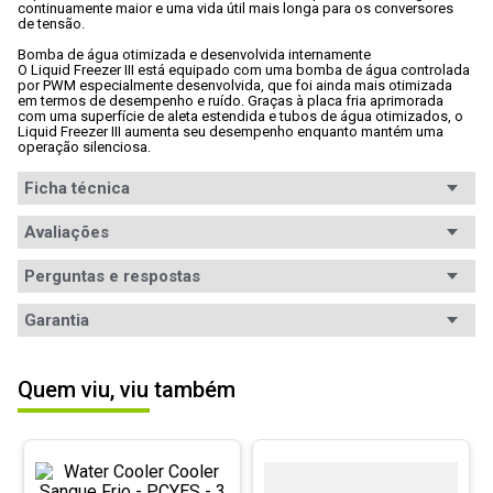
continuamente maior e uma vida útil mais longa para os conversores 
de tensão.

Bomba de água otimizada e desenvolvida internamente

O Liquid Freezer III está equipado com uma bomba de água controlada 
por PWM especialmente desenvolvida, que foi ainda mais otimizada 
em termos de desempenho e ruído. Graças à placa fria aprimorada 
com uma superfície de aleta estendida e tubos de água otimizados, o 
Liquid Freezer III aumenta seu desempenho enquanto mantém uma 
operação silenciosa.
Ficha técnica
Conteúdo da
Avaliações
- 1x Watercooler

- 1x Pasta térmica

embalagem
- 1x Kit de montagem

Perguntas e respostas
- 1x Manual de instalação
Tipo
Avaliações
Garantia
Sistema selado
Socket
AM4, AM5, LGA1700
Garantia
12 meses de garantia
5
estrelas
9
Quem viu, viu também
TDP (Máx.)
4
estrelas
0
Não especificado
Informações
A garantia deste produto é exercida com a WAZ 
5.00
durante toda a sua vigência, que está especificada 
3
estrelas
0
de Garantia
em meses na nota fiscal. Contato: 
Material
Alumínio + Cobre
2
estrelas
0
9
avaliações
garantia@waz.com.br ou (31) 2126-6610 (Telefone ou 
(base)
1
estrela
0
Whatsapp) ou 0800-200-3090. Saiba mais em: 
www.waz.com.br/garantia
.