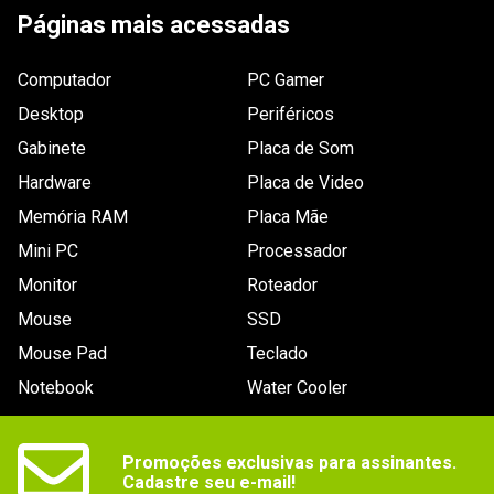
pinos
Páginas mais acessadas
Essa avaliação foi útil?
3
1
Computador
PC Gamer
Desktop
Periféricos
Gabinete
Placa de Som
Hardware
Placa de Video
Memória RAM
Placa Mãe
Mini PC
Processador
Monitor
Roteador
Enviado há
1 ano
Mouse
SSD
Muito bom, está segurando meu
Mouse Pad
Teclado
5700X3D em 4Ghz com uma
Notebook
Water Cooler
temperatura Max de 60°C, jogando é
claro. Custo benefício excelente!!
Promoções exclusivas para assinantes.

Cadastre seu e-mail!