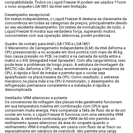
compatibilidade. Todos os Liquid Freezer III podem ser usados ??com 
o novo soquete LGA1851 da Intel sem limitação.

Desempenho excepcional

Em testes independentes, o Liquid Freezer III destaca-se claramente da 
concorrência em todas as categorias de preços, principalmente devido 
ao seu excelente desempenho. Em testes de normalização de ruído, o 
Liquid Freezer III mostra sua verdadeira força, superando muitos 
concorrentes com sua operação silenciosa, porém poderosa.

Quadro de contato para Intel LGA1700 e LGA1851

O Mecanismo de Carregamento Independente (ILM) da Intel deforma a 
CPU pressionando-a no soquete em dois pontos com mais de 40 kg. 
Isso causa pressão no PCB, na matriz e na camada de solda entre a 
matriz e o IHS (Integrated Heat Spreader). Com alta carga térmica, isso 
pode levar a problemas de longo prazo. A estrutura de montagem da 
ARCTIC não deforma a CPU, reduz enormemente a carga mecânica da 
CPU, é rápida e fácil de instalar e permite que o cooler seja 
aparafusado na placa traseira da CPU. Como resultado, o estresse 
mecânico na placa-mãe e na CPU é minimizado, o desempenho de 
refrigeração permanece consistente e a instalação é rápida e 
descomplicada.

Ventilador VRM silencioso e potente

Os conversores de voltagem das placas-mãe geralmente funcionam 
em sua temperatura máxima em combinação com CPUs que 
consomem muita energia. Para compensar a falta de fluxo de ar de um 
cooler em torre, o Liquid Freezer III funciona com uma ventoinha VRM 
revisada. A ventoinha controlada por PWM de 60 mm permite um 
resfriamento quase silencioso da área do soquete quando o 
resfriamento VRM é insuficiente, em casos com fluxo de ar fraco ou 
especialmente em cenários de overclock. Isto permite uma carga 