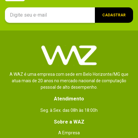
Por
:
William C.
De
:
Santo André - SP
CADASTRAR
Essa avaliação foi útil?
1
1
Enviado há
1 ano
Um dos melhores, processo de
instalação simples, performance
excelente.
A WAZ é uma empresa com sede em Belo Horizonte/MG que
atua mais de 20 anos no mercado nacional de computação
Sim, recomendaria a um amigo
pessoal de alto desempenho.
Por
:
Juan N.
De
:
Contagem - MG
Atendimento
Essa avaliação foi útil?
0
0
Seg. à Sex. das 08h às 18:00h
Sobre a WAZ
Enviado há
1 ano
A Empresa