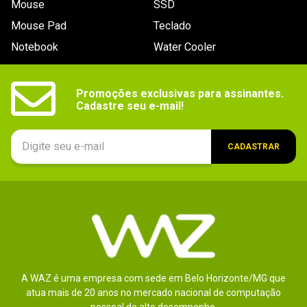
Mouse
SSD
9
º
fractal
Mouse Pad
Teclado
10
º
ventoinha
Notebook
Water Cooler
Promoções exclusivas para assinantes.

Cadastre seu e-mail!
CADASTRAR
A WAZ é uma empresa com sede em Belo Horizonte/MG que
atua mais de 20 anos no mercado nacional de computação