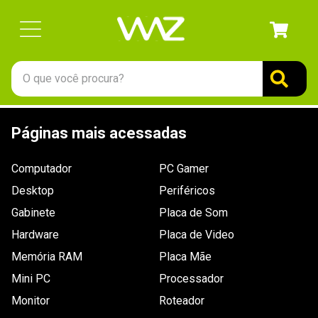
O que você procura?
TERMOS MAIS BUSCADOS
Páginas mais acessadas
1
º
gabinete
2
º
keychron
Computador
PC Gamer
3
º
teclado
Desktop
Periféricos
4
º
ssd
Gabinete
Placa de Som
Hardware
5
º
openbox
Placa de Video
Memória RAM
Placa Mãe
6
º
jonsbo
Mini PC
Processador
7
º
mouse
Monitor
Roteador
8
º
controle