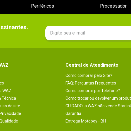
Periféricos
Processador
sinantes.

 WAZ
Central de Atendimento
Como comprar pelo Site?
co
FAQ: Perguntas Frequentes
na WAZ
Como comprar por Telefone?
a Técnica
Como trocar ou devolver um produ
uso do site
CUIDADO: a WAZ não vende Starlin
 Privacidade
Garantia
 Qualidade
Entrega Motoboy - BH