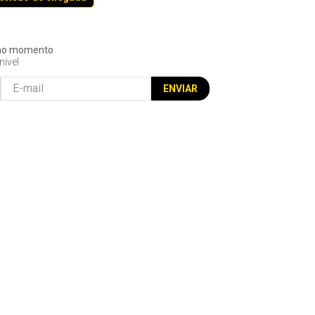
l no momento
nível
ENVIAR