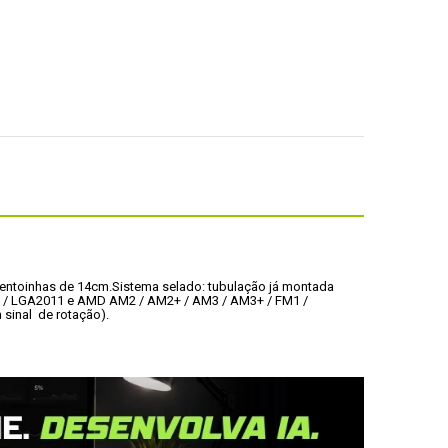
ventoinhas de 14cm
.
Sistema selado: tubulação já montada 
6 / LGA2011 e AMD AM2 / AM2+ / AM3 / AM3+ / FM1 / 
sinal  de rotação).