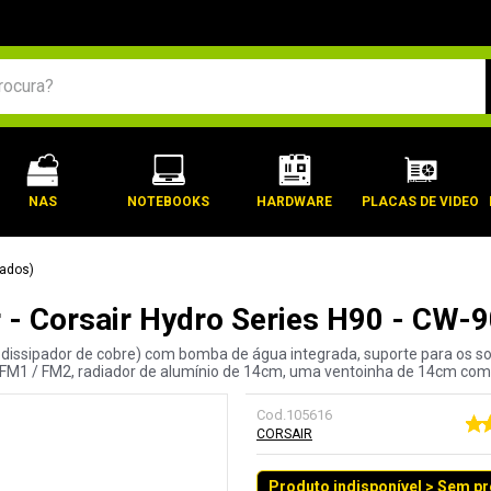
BUSCADOS
NAS
NOTEBOOKS
HARDWARE
PLACAS DE VIDEO
hados)
 - Corsair Hydro Series H90 - C
 dissipador de cobre) com bomba de água integrada, suporte para os s
1 / FM2, radiador de alumínio de 14cm, uma ventoinha de 14cm com co
Cod.
105616
CORSAIR
Produto indisponível > Sem p