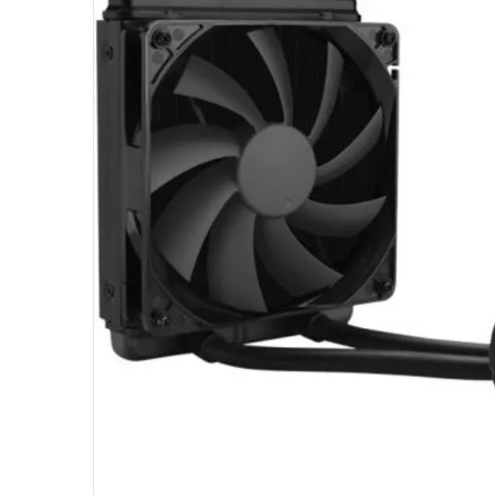
10
º
hd