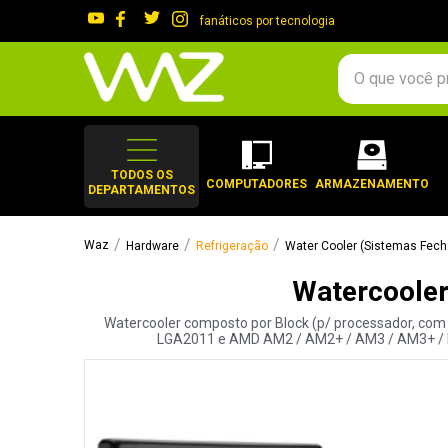
fanáticos por tecnologia
O que você procura?
TERMOS MAIS 
1
º
gabinete
TODOS OS
COMPUTADORES
ARMAZENAMENTO
DEPARTAMENTOS
2
º
keychron
3
º
teclado
Hardware
Refrigeração
Water Cooler (Sistemas Fec
4
º
ssd
Watercooler
5
º
openbox
Watercooler composto por Block (p/ processador, com
6
º
mouse
LGA2011 e AMD AM2 / AM2+ / AM3 / AM3+ / FM
7
º
jonsbo
8
º
fractal
9
º
controle