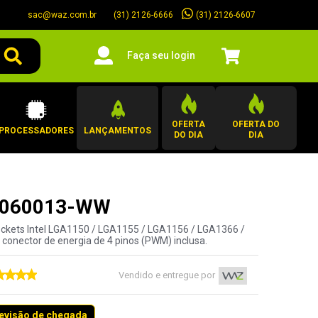
sac@waz.com.br
(31) 2126-6607
(31) 2126-6666
Faça seu login
OFERTA
OFERTA DO
PROCESSADORES
LANÇAMENTOS
DO DIA
DIA
W-9060013-WW
ockets Intel LGA1150 / LGA1155 / LGA1156 / LGA1366 /
nector de energia de 4 pinos (PWM) inclusa.
Vendido e entregue por
revisão de chegada