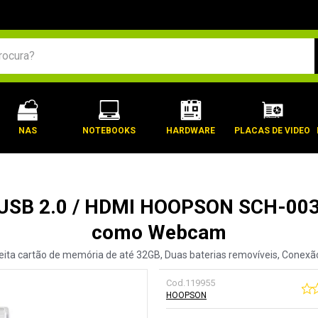
BUSCADOS
NAS
NOTEBOOKS
HARDWARE
PLACAS DE VIDEO
SB 2.0 / HDMI HOOPSON SCH-003 (F
como Webcam
ceita cartão de memória de até 32GB, Duas baterias removíveis, Conexã
Cod.
119955
HOOPSON