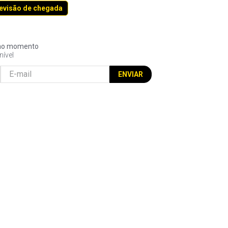
revisão de chegada
l no momento
nível
ENVIAR