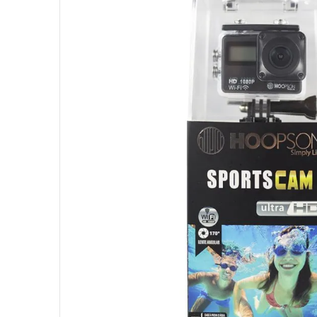
10
º
jonsbo