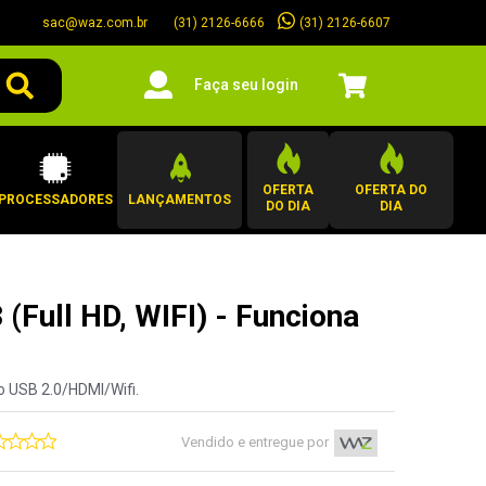
sac@waz.com.br
(31) 2126-6607
(31) 2126-6666
Faça seu login
OFERTA
OFERTA DO
PROCESSADORES
LANÇAMENTOS
DO DIA
DIA
ull HD, WIFI) - Funciona
o USB 2.0/HDMI/Wifi.
Vendido e entregue por