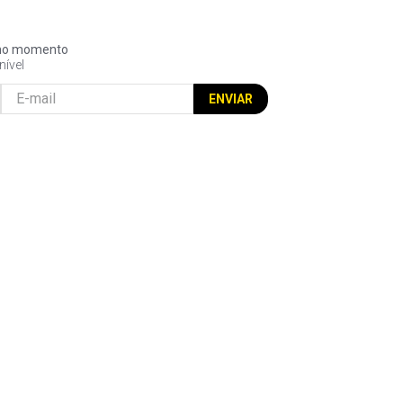
l no momento
nível
ENVIAR