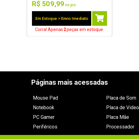
R$
509
,
99
no pix
Em Estoque > Envio Imediato
Corra! Apenas
2
peças
em estoque.
Páginas mais acessadas
Mouse Pad
Placa de Som
Notebook
Placa de Video
PC Gamer
Placa Mãe
Periféricos
Processador