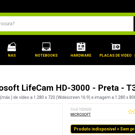
BUSCADOS
NAS
NOTEBOOKS
HARDWARE
PLACAS DE VIDEO
soft LifeCam HD-3000 - Preta - T
áx.) de vídeo a 1.280 x 720 (Widescreen 16:9) e imagem a 1.280 x 800,
Cod.
102626
MICROSOFT
Produto indisponível > Sem p