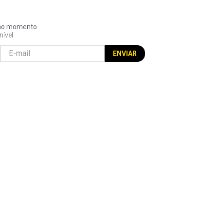
l no momento
nível
ENVIAR