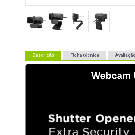
Descrição
Ficha técnica
Avaliação
Webcam U