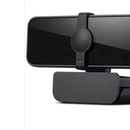
10
º
fractal