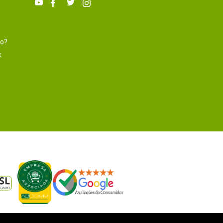
to?
k