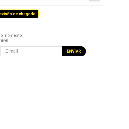
revisão de chegada
l no momento
nível
ENVIAR