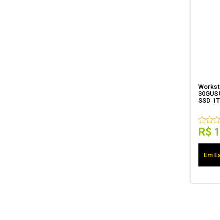
Workst
30GUSU
SSD 1TB
+Tecl+
R$
Em Es