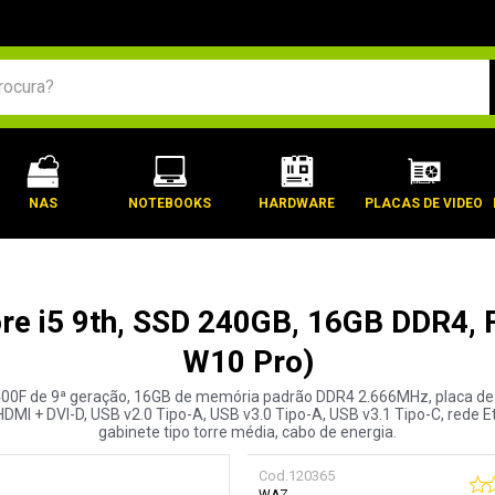
BUSCADOS
NAS
NOTEBOOKS
HARDWARE
PLACAS DE VIDEO
re i5 9th, SSD 240GB, 16GB DDR4,
W10 Pro)
-9400F de 9ª geração, 16GB de memória padrão DDR4 2.666MHz, placa d
+ DVI-D, USB v2.0 Tipo-A, USB v3.0 Tipo-A, USB v3.1 Tipo-C, rede Ethe
gabinete tipo torre média, cabo de energia.
Cod.
120365