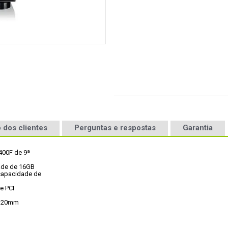
 dos clientes
Perguntas e respostas
Garantia
00F de 9ª

ade de 16GB
apacidade de

 PCI

e 120mm