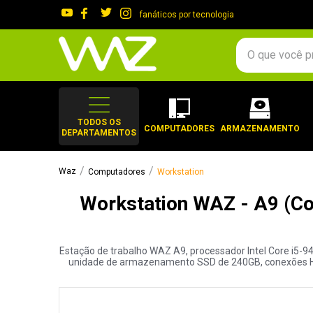
fanáticos por tecnologia
O que você procura?
TERMOS MAIS 
1
º
gabinete
TODOS OS
COMPUTADORES
ARMAZENAMENTO
DEPARTAMENTOS
2
º
keychron
3
º
teclado
Computadores
Workstation
4
º
ssd
Workstation WAZ - A9 (Co
5
º
openbox
6
º
mouse
Estação de trabalho WAZ A9, processador Intel Core i5
7
º
jonsbo
unidade de armazenamento SSD de 240GB, conexões HDMI 
8
º
fractal
9
º
controle