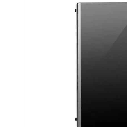
10
º
hd