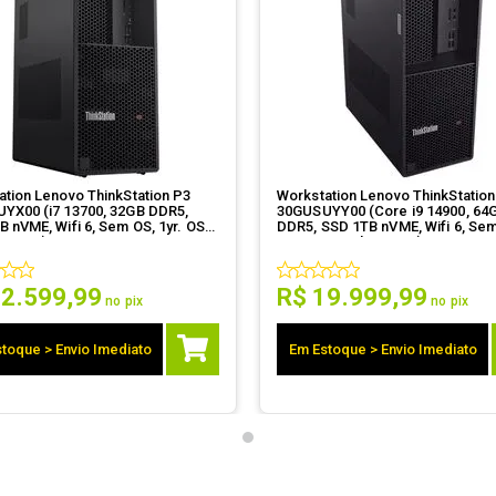
ation Lenovo ThinkStation P3
Workstation Lenovo ThinkStation
YX00 (i7 13700, 32GB DDR5,
30GUSUYY00 (Core i9 14900, 64
 nVME, Wifi 6, Sem OS, 1yr. OS
DDR5, SSD 1TB nVME, Wifi 6, Sem
Mouse)
1yr. OS +Tecl+Mouse)
12
.
599
,
99
R$
19
.
999
,
99
no pix
no pix
toque > Envio Imediato
Em Estoque > Envio Imediato