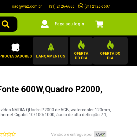
sac@waz.com.br
(31) 2126-6607
(31) 2126-6666
Faça seu login
OFERTA
OFERTA DO
PROCESSADORES
LANÇAMENTOS
DO DIA
DIA
 Fonte 600W,Quadro P2000,
e vídeo NVIDIA QUadro P2000 de 5GB, watercooler 120mm,
rnet Gigabit 10/100/1000, áudio de alta definição 7.1,
Vendido e entregue por