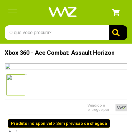
O que você procura?
TERMOS MAIS BUSCADOS
Xbox 360 - Ace Combat: Assault Horizon
1
º
gabinete
2
º
keychron
3
º
ssd
4
º
teclado
5
º
openbox
Vendido e
6
º
mouse
entregue por
7
º
jonsbo
Produto indisponível > Sem previsão de chegada
8
º
controle