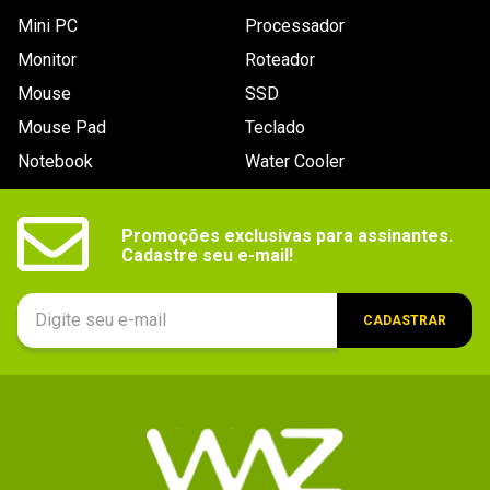
- Mídia do game: DVD
Mini PC
Processador
- Suporta áudio Dolby Digital.
Monitor
Roteador
- Suporta saída de vídeo em 720p / 1.080i / 
Mouse
SSD
1.080p.
Mouse Pad
Teclado
- Suporta Xbox Live (leaderboards e voz/ 
Trilha Sonora personalizada).
Notebook
Water Cooler
Peso
Não especificado
Número de jogadores suportados
Promoções exclusivas para assinantes.

- Padrão: 1
Cadastre seu e-mail!
- Multiplayer Online: 2 ~ 16 competitivo, 
2~3 cooperativo
Plataforma_filtro
CADASTRAR
Xbox 360
Áudio (idioma)
Inglês
Acessórios compatíveis
Headset
Classificação etária
Contêm: