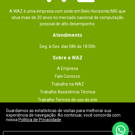
Violência
observações
A WAZ é uma empresa com sede em Belo Horizonte/MG que
- Este jogo não é recomendado para 
atua mais de 20 anos no mercado nacional de computação
menores de 12 anos.
pessoal de alto desempenho.
- O modo multiplayer online requer acesso 
pago Xbox Live Gold
Atendimento
Compatível com 3D_filtro
Não
Seg. à Sex. das 08h às 18:00h
Legenda (idioma)
Inglês
Sobre a WAZ
Gênero / Categoria
A Empresa
Ação
Fale Conosco
Acessórios
Não especificado
Trabalhe na WAZ
Código WAZ
Trabalhe Assistência Técnica
101712
Trabalhe Termos de uso do site
Plataforma
Trabalhe Política de Privacidade
Xbox 360
Guardamos as estatísticas de visitas para melhorar sua
experiência de navegação. Ao continuar, você concorda com
Política de Qualidade
Áudio (idioma)_filtro
nossa
Política de Privacidade
Inglês
Central de Atendimento
Garantia
1 meses.