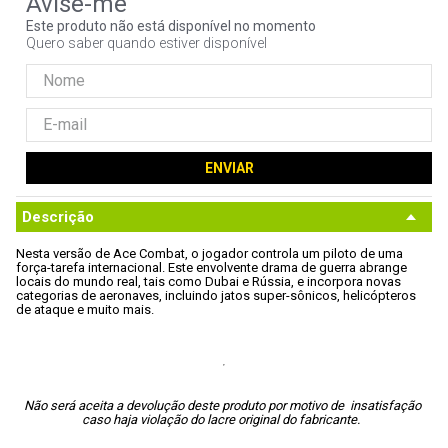
9
º
noctua
Este produto não está disponível no momento
Quero saber quando estiver disponível
10
º
fractal
ENVIAR
Descrição
Nesta versão de Ace Combat, o jogador controla um piloto de uma 
força-tarefa internacional. Este envolvente drama de guerra abrange 
locais do mundo real, tais como Dubai e Rússia, e incorpora novas 
categorias de aeronaves, incluindo jatos super-sônicos, helicópteros 
de ataque e muito mais.

Não será aceita a devolução deste produto por motivo de  insatisfação 
caso haja violação do lacre original do fabricante.  