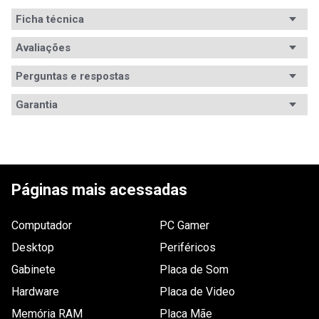
Ficha técnica
Avaliações
Ficha
Código WAZ
Técnica
101712
Perguntas e respostas
Avaliações
Gênero / Categoria_filtro
Garantia
Ação
Tem esse produto? Seja o primeiro a avaliá-lo!
Acessórios compatíveis_filtro
Headset
Marca
ESCREVER AVALIAÇÃO
NAMCO BANDAI
Idade do usuário_filtro
Páginas mais acessadas
12 anos
Requisitos (mínimo)
Computador
- Espaço livre para salvar o jogo: não 
PC Gamer
especificado.
Desktop
Periféricos
- Videogame Microsoft Xbox 360 (NTSC).
Gabinete
Placa de Som
Legenda (idioma)_filtro
Inglês
Hardware
Placa de Video
Outras Informações
Memória RAM
Placa Mãe
- Região do game: 1.