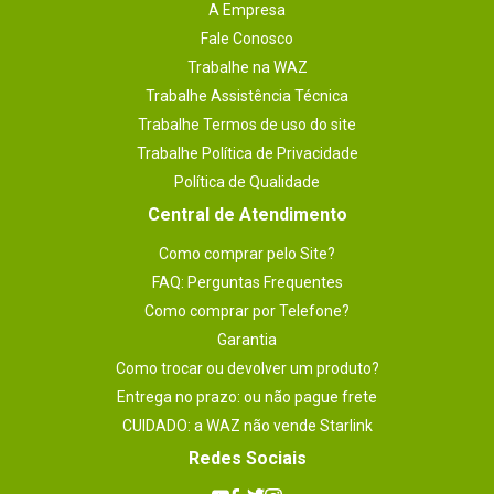
A Empresa
12 anos, 13 anos, 14 a 15 anos, 16 anos, 
17 anos, 18 anos
Fale Conosco
Classificação etária
Trabalhe na WAZ
Contêm violência
Trabalhe Assistência Técnica
Legenda (idioma)
Não especificado
Trabalhe Termos de uso do site
Trabalhe Política de Privacidade
Garantia
1 meses.
Política de Qualidade
Central de Atendimento
Como comprar pelo Site?
FAQ: Perguntas Frequentes
Como comprar por Telefone?
Garantia
Como trocar ou devolver um produto?
Entrega no prazo: ou não pague frete
CUIDADO: a WAZ não vende Starlink
Redes Sociais