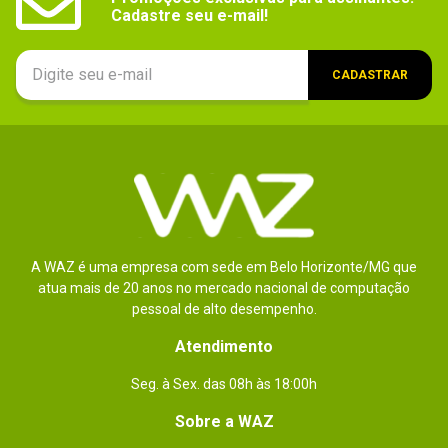
Cadastre seu e-mail!
observações
Este jogo não é recomendado para 
menores de 12 anos.
CADASTRAR
PREVISÃO de lançamento deste game: 
mês de FEVEREIRO / 2012.
Outras taxas online adicionais e registro 
prévio para acessar o conteúdo online 
podem ser aplicados.
Áudio (idioma)
Inglês
A WAZ é uma empresa com sede em Belo Horizonte/MG que
Plataforma_filtro
atua mais de 20 anos no mercado nacional de computação
Xbox 360
pessoal de alto desempenho.
Número de jogadores suportados
Single Player: 1
Atendimento
Peso
Não especificado
Seg. à Sex. das 08h às 18:00h
Plataforma
Xbox 360
Sobre a WAZ
Idade do usuário_filtro