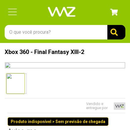
O que você procura?
TERMOS MAIS BUSCADOS
Xbox 360 - Final Fantasy XIII-2
1
º
gabinete
2
º
keychron
3
º
teclado
4
º
ssd
5
º
openbox
Vendido e
6
º
mouse
entregue por
7
º
jonsbo
Produto indisponível > Sem previsão de chegada
8
º
fractal