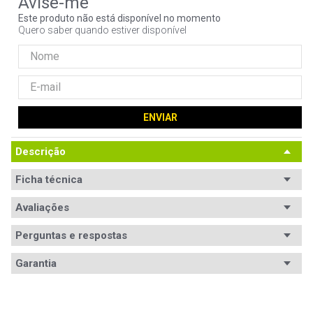
9
º
controle
Este produto não está disponível no momento
Quero saber quando estiver disponível
10
º
hd
ENVIAR
Descrição
Ficha técnica
Avaliações
Ficha
Código WAZ
Técnica
102231
Perguntas e respostas
Avaliações
Acessórios compatíveis
Garantia
Controle Clássico
Tem esse produto? Seja o primeiro a avaliá-lo!
Requisitos (mínimo)
Microsoft Xbox 360 (NTSC)
Espaço livre para salvar o jogo: Não 