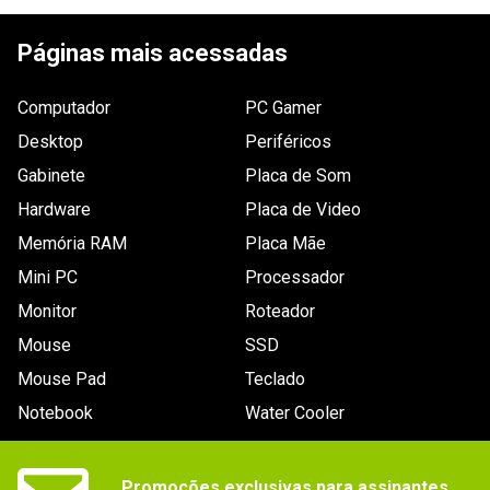
ESCREVER AVALIAÇÃO
especificado
Legenda (idioma)_filtro
Páginas mais acessadas
Não especificado
Outras Informações
Computador
Saída de vídeo HD suportada: Não 
PC Gamer
especificada
Desktop
Periféricos
Compatível com 3D_filtro
Não
Gabinete
Placa de Som
Acessórios
Hardware
Placa de Video
Não especificado
Memória RAM
Placa Mãe
Gênero / Categoria
RPG (Role-Playing)
Mini PC
Processador
Acessórios compatíveis_filtro
Controle Clássico
Monitor
Roteador
Marca
Mouse
SSD
SQUARE ENIX
Mouse Pad
Teclado
Gênero / Categoria_filtro
RPG (Role-Playing)
Notebook
Water Cooler
Áudio (idioma)_filtro
Inglês
Código WAZ
Promoções exclusivas para assinantes.

102231