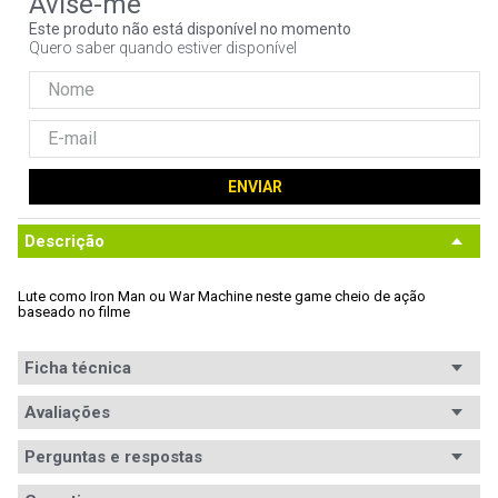
9
º
noctua
Este produto não está disponível no momento
Quero saber quando estiver disponível
10
º
fractal
ENVIAR
Descrição
Lute como Iron Man ou War Machine neste game cheio de ação 
baseado no filme
Ficha técnica
Avaliações
Ficha
Código WAZ
Técnica
97456
Perguntas e respostas
Avaliações
Compatível com 3D_filtro