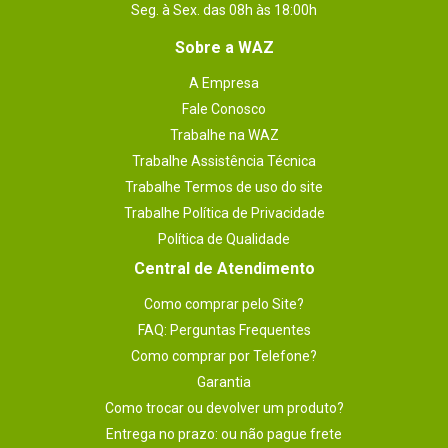
Requisitos (mínimo)
Seg. à Sex. das 08h às 18:00h
Microsoft Xbox 360 (NTSC)
Espaço livre para salvar o jogo: 288KB
Sobre a WAZ
Áudio (idioma)
A Empresa
Inglês
Fale Conosco
Classificação etária
Uso moderado de palavras de baixo calão 
Trabalhe na WAZ
/ Cenas envolvendo conflitos agressivos 
(pode conter cenas de desmembramento 
Trabalhe Assistência Técnica
de partes do corpo, sem sangue)
Trabalhe Termos de uso do site
Código WAZ
Trabalhe Política de Privacidade
97456
Política de Qualidade
Garantia
1 meses.
Central de Atendimento
Como comprar pelo Site?
FAQ: Perguntas Frequentes
Como comprar por Telefone?
Garantia
Como trocar ou devolver um produto?
Entrega no prazo: ou não pague frete