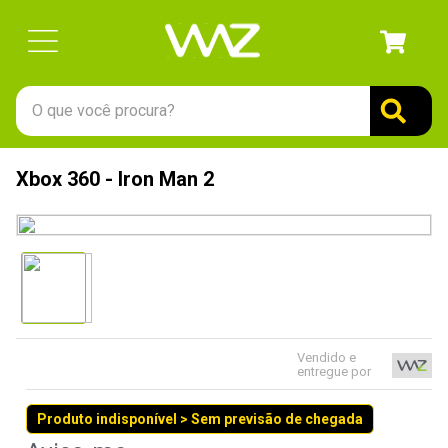
O que você procura?
TERMOS MAIS BUSCADOS
Xbox 360 - Iron Man 2
1
º
gabinete
2
º
keychron
3
º
ssd
4
º
teclado
5
º
openbox
Vendido e
6
º
mouse
entregue por
7
º
jonsbo
Produto indisponível > Sem previsão de chegada
8
º
controle