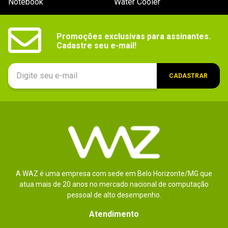
Notebook
Water Cooler
Marca
SEGA
Legenda (idioma)
Promoções exclusivas para assinantes.

Não especificado
Cadastre seu e-mail!
Acessórios compatíveis_filtro
Controle Clássico
Plataforma
CADASTRAR
Xbox 360
Acessórios
Não especificado
observações
Este jogo não é recomendado para 
menores de 13 anos.
Outras taxas online adicionais e registro 
prévio para acessar o conteúdo online 
podem ser aplicados.
A WAZ é uma empresa com sede em Belo Horizonte/MG que
atua mais de 20 anos no mercado nacional de computação
Número de jogadores suportados
Single Player: 1
pessoal de alto desempenho.
Gênero / Categoria_filtro
Atendimento
Ação, Aventura