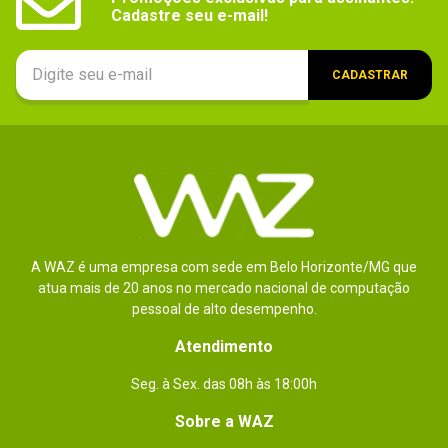
102556
Cadastre seu e-mail!
Acessórios compatíveis
Move
CADASTRAR
Gênero / Categoria
Esporte
Legenda (idioma)_filtro
Não especificado
Número de jogadores suportados
- Padrão: 1.
- Single Player: 1.
- Multiplayer: 1 ~ 2.
- Multiplayer Online: 2 ~ 4.
A WAZ é uma empresa com sede em Belo Horizonte/MG que
atua mais de 20 anos no mercado nacional de computação
Requisitos (mínimo)
- Espaço livre para salvar o jogo: 32KB.
pessoal de alto desempenho.
- Videogame Microsoft Xbox 360 (NTSC).
Atendimento
observações
- Este jogo não é recomendado para 
Seg. à Sex. das 08h às 18:00h
menores de 16 anos.
- Outras taxas online adicionais e registro 
Sobre a WAZ
prévio para acessar o conteúdo online 
podem ser aplicados.