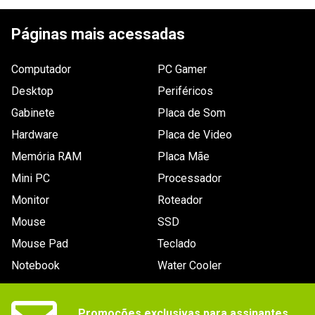
ESCREVER AVALIAÇÃO
3 a 5 anos
Outras Informações
Páginas mais acessadas
- Região do game: 1.
- Mídia do game: Blu-ray.
Computador
PC Gamer
- Suporta áudio Dolby Digital.
Desktop
Periféricos
- Suporta saída de vídeo em 720p / 1.080i / 
1.080p.
Gabinete
Placa de Som
- Suporta Xbox Live (configurações de 
Hardware
Placa de Video
família, download de conteúdo, 
leaderboards e voz).
Memória RAM
Placa Mãe
Legenda (idioma)
Não especificado
Mini PC
Processador
Gênero / Categoria_filtro
Monitor
Roteador
Esporte
Mouse
SSD
Marca
505 GAMES
Mouse Pad
Teclado
Classificação etária
Notebook
Water Cooler
-
Peso
Não especificado
Promoções exclusivas para assinantes.

Código WAZ