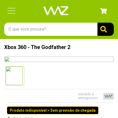
O que você procura?
TERMOS MAIS BUSCADOS
Xbox 360 - The Godfather 2
1
º
gabinete
2
º
keychron
3
º
teclado
4
º
ssd
5
º
openbox
Vendido e
6
º
mouse
entregue por
7
º
fractal
Produto indisponível > Sem previsão de chegada
8
º
hd