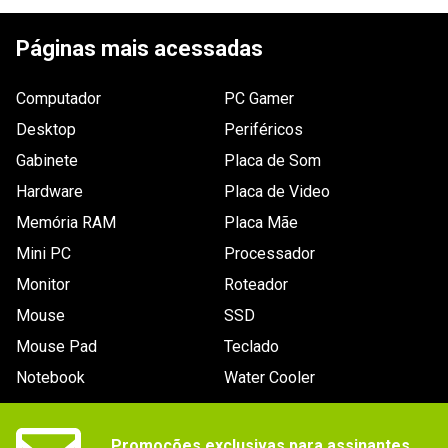
ESCREVER AVALIAÇÃO
18 anos
Gênero / Categoria_filtro
Páginas mais acessadas
Ação, Terceira Pessoa, Tiro
Plataforma_filtro
Computador
Xbox 360
PC Gamer
Áudio (idioma)_filtro
Desktop
Periféricos
Inglês
Gabinete
Placa de Som
Requisitos (mínimo)
- Espaço livre para salvar o jogo: 310KB.
Hardware
Placa de Video
- Videogame Microsoft Xbox 360 (NTSC).
Memória RAM
Placa Mãe
Gênero / Categoria
Ação, Terceira Pessoa, Tiro
Mini PC
Processador
Acessórios
Monitor
Roteador
-
Mouse
SSD
Legenda (idioma)_filtro
Não especificado
Mouse Pad
Teclado
Marca
Notebook
Water Cooler
EA
Acessórios compatíveis
Gamepad
Promoções exclusivas para assinantes.

Peso