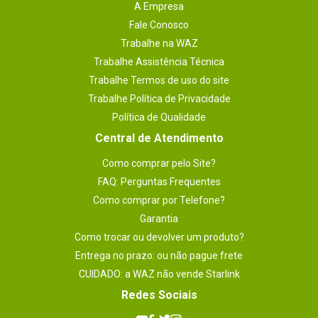
A Empresa
Plataforma
Xbox 360
Fale Conosco
Número de jogadores suportados
Trabalhe na WAZ
- Padrão: 1
Trabalhe Assistência Técnica
- Single Player: 1
Trabalhe Termos de uso do site
observações
Trabalhe Política de Privacidade
- Este jogo não é recomendado para 
menores de 18 anos.
Política de Qualidade
Garantia
Central de Atendimento
1 meses.
Como comprar pelo Site?
FAQ: Perguntas Frequentes
Como comprar por Telefone?
Garantia
Como trocar ou devolver um produto?
Entrega no prazo: ou não pague frete
CUIDADO: a WAZ não vende Starlink
Redes Sociais