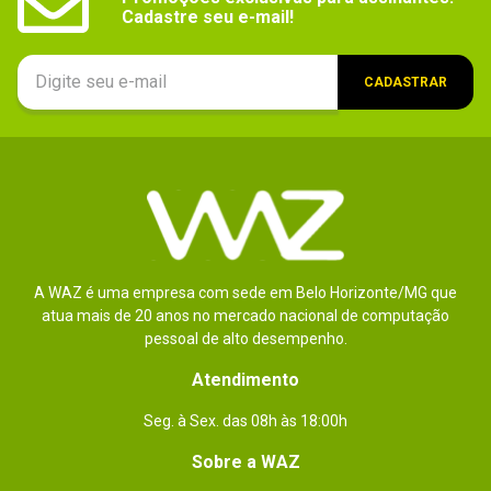
Não especificado
Cadastre seu e-mail!
Código WAZ
102128
CADASTRAR
Classificação etária
Contêm:
- Alcohol Reference ? Referências ou 
imagens de bebidas alcoólicas.
- Animated Blood ? Descrições não 
realistas (animação) de sangue.
- Blood ? Descrições de sangue.
Outras Informações
- Região do game: 1.
A WAZ é uma empresa com sede em Belo Horizonte/MG que
- Mídia do game: DVD.
atua mais de 20 anos no mercado nacional de computação
- Suporta áudio Dolby Digital.
pessoal de alto desempenho.
- Suporta saída de vídeo em 720p / 1.080i / 
Atendimento
1.080p.
Acessórios compatíveis_filtro
Seg. à Sex. das 08h às 18:00h
Gamepad
Áudio (idioma)
Sobre a WAZ
Inglês