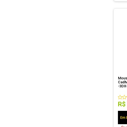
Mous
CadM
-3DX
R$
Em 