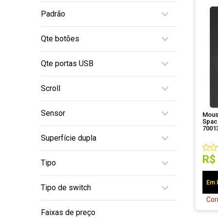
Não
Padrão
USB v2.0
Qte botões
2
Qte portas USB
7
9
2
Scroll
15
Não disponível
Sensor
Mous
Vertical e horizontal
Spac
7001
6DoF
Superfície dupla
Laser
Óptico
Não
R$
Tipo
Membrana
Em 
Tipo de switch
Flexível
Cor
Não se aplica
Faixas de preço