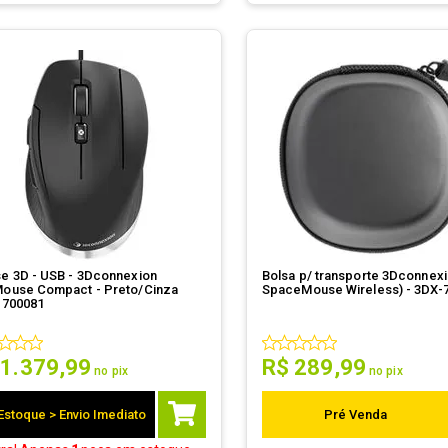
e 3D - USB - 3Dconnexion
Bolsa p/ transporte 3Dconnexi
ouse Compact - Preto/Cinza
SpaceMouse Wireless) - 3DX-
-700081
1
.
379
,
99
R$
289
,
99
no pix
no pix
Estoque > Envio Imediato
Pré Venda