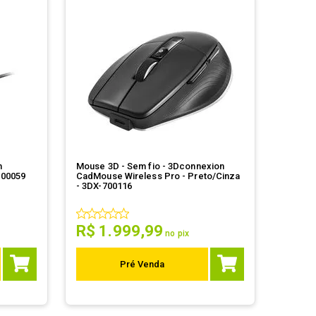
n
Mouse 3D - Sem fio - 3Dconnexion
700059
CadMouse Wireless Pro - Preto/Cinza
- 3DX-700116
R$
1
.
999
,
99
no pix
Pré Venda