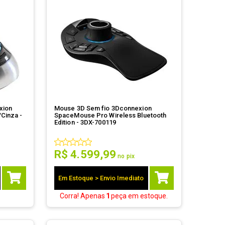
xion
Mouse 3D Sem fio 3Dconnexion
Cinza -
SpaceMouse Pro Wireless Bluetooth
Edition - 3DX-700119
R$
4
.
599
,
99
no pix
Em Estoque > Envio Imediato
Corra! Apenas
1
peça
em estoque.