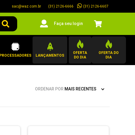
sac@waz.com.br
(31) 2126-6607
(31) 2126-6666
Faça seu login
OFERTA
OFERTA DO
PROCESSADORES
LANÇAMENTOS
DO DIA
DIA
ORDENAR POR
MAIS RECENTES