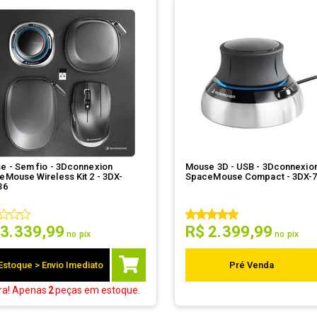
e - Sem fio - 3Dconnexion
Mouse 3D - USB - 3Dconnexio
eMouse Wireless Kit 2 - 3DX-
SpaceMouse Compact - 3DX-
36
3
.
339
,
99
R$
2
.
399
,
99
no pix
no pix
Estoque > Envio Imediato
Pré Venda
ra! Apenas
2
peças
em estoque.