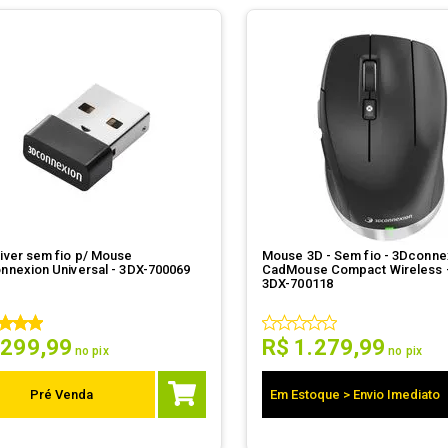
iver sem fio p/ Mouse
Mouse 3D - Sem fio - 3Dconne
nnexion Universal - 3DX-700069
CadMouse Compact Wireless -
3DX-700118
299
,
99
R$
1
.
279
,
99
no pix
no pix
Pré Venda
Em Estoque > Envio Imediato