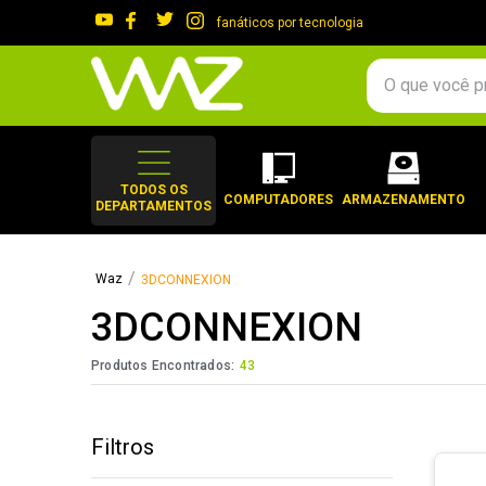
fanáticos por tecnologia
O que você procura?
TERMOS MAIS 
1
º
gabinete
TODOS OS
COMPUTADORES
ARMAZENAMENTO
DEPARTAMENTOS
2
º
keychron
3
º
teclado
3DCONNEXION
4
º
ssd
3DCONNEXION
5
º
openbox
6
º
jonsbo
Produtos Encontrados:
43
7
º
mouse
8
º
controle
Filtros
9
º
fractal