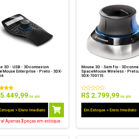
e 3D - USB - 3Dconnexion
Mouse 3D - Sem fio - 3Dconne
eMouse Enterprise - Preto - 3DX-
SpaceMouse Wireless - Preto/
56
3DX-700115
5
.
449
,
99
R$
2
.
799
,
99
no pix
no pix
Estoque > Envio Imediato
Em Estoque > Envio Imediato
ra! Apenas
3
peças
em estoque.