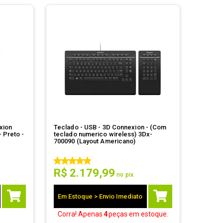
xion
Teclado - USB - 3D Connexion - (Com
 Preto -
teclado numerico wireless) 3Dx-
700090 (Layout Americano)
R$
2
.
179
,
99
no pix
Em Estoque > Envio Imediato
Corra! Apenas
4
peças
em estoque.