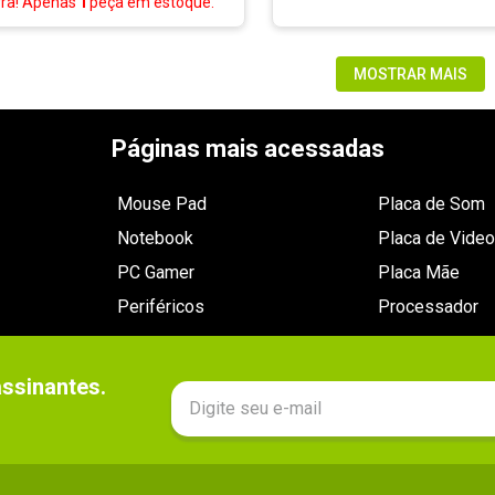
rra! Apenas
1
peça
em estoque.
MOSTRAR MAIS
Páginas mais acessadas
Mouse Pad
Placa de Som
Notebook
Placa de Video
PC Gamer
Placa Mãe
Periféricos
Processador
sinantes.
