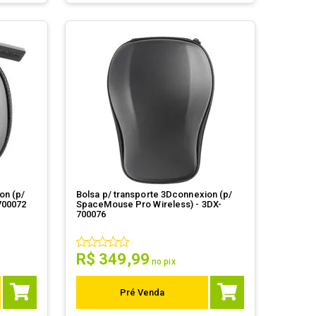
on (p/
Bolsa p/ transporte 3Dconnexion (p/
700072
SpaceMouse Pro Wireless) - 3DX-
700076
R$
349
,
99
no pix
Pré Venda