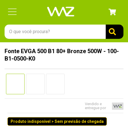
O que você procura?
TERMOS MAIS BUSCADOS
Fonte EVGA 500 B1 80+ Bronze 500W - 100-
1
º
gabinete
B1-0500-K0
2
º
keychron
3
º
teclado
4
º
ssd
5
º
openbox
6
º
mouse
Vendido e
entregue por
7
º
jonsbo
Produto indisponível > Sem previsão de chegada
8
º
fractal