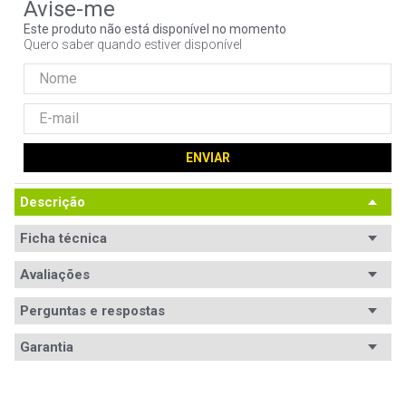
9
º
controle
Este produto não está disponível no momento
Quero saber quando estiver disponível
10
º
hd
ENVIAR
Descrição
Ficha técnica
Padrão
Avaliações
ATX
Certificação
80 PLUS Bronze
Perguntas e respostas
Eficiência
Avaliações
Garantia
PCF Ativo
Sim
Tem esse produto? Seja o primeiro a avaliá-lo!
Garantia
12 meses de garantia
Potência (W)
500W