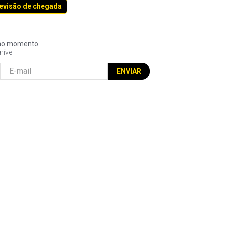
revisão de chegada
l no momento
nível
ENVIAR