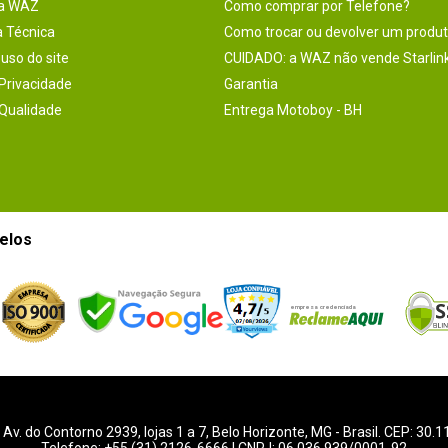
na WAZ
Como comprar por Telefone?
a Técnica
Como trocar ou devolver um produ
uso do site
CUIDADO: a WAZ não vende Starlin
 Privacidade
Garantia
 Qualidade
Entrega Motoboy - BH
elos
-
Av. do Contorno 2939
, lojas 1 a 7,
Belo Horizonte
,
MG
- Brasil. CEP: 30.