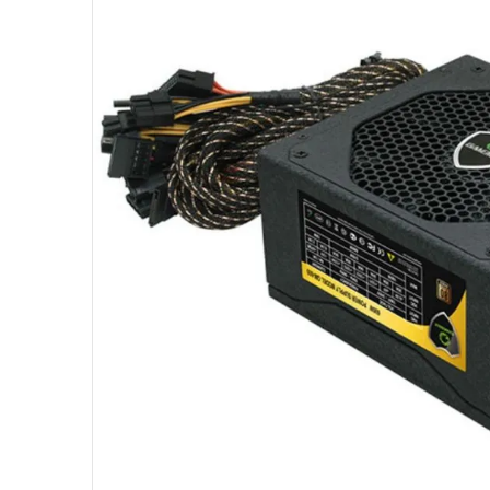
10
º
hd