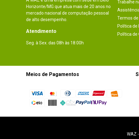
A WAZ é uma empresa com sede em Belo
Trabalhe 
Horizonte/MG que atua mais de 20 anos no
Assistênci
mercado nacional de computação pessoal
Termos de 
de alto desempenho.
Política de
Atendimento
Política de
Seg. à Sex. das 08h às 18:00h
Meios de Pagamentos
S
WAZ 