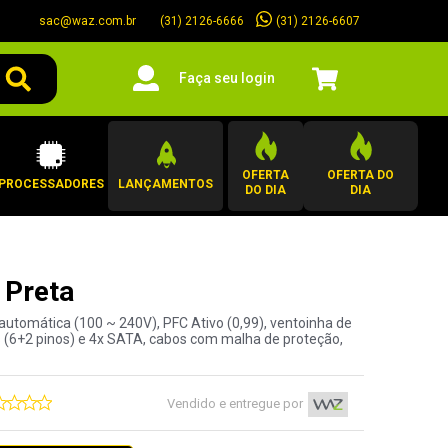
sac@waz.com.br
(31) 2126-6607
(31) 2126-6666
Faça seu login
OFERTA
OFERTA DO
PROCESSADORES
LANÇAMENTOS
DO DIA
DIA
Preta
utomática (100 ~ 240V), PFC Ativo (0,99), ventoinha de
 (6+2 pinos) e 4x SATA, cabos com malha de proteção,
Vendido e entregue por