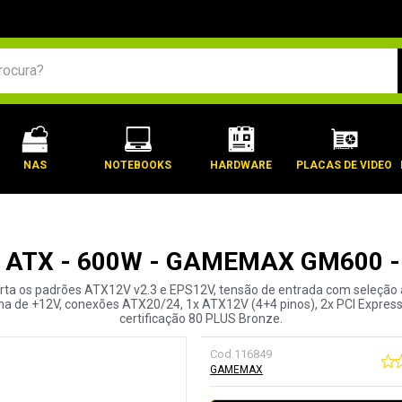
BUSCADOS
NAS
NOTEBOOKS
HARDWARE
PLACAS DE VIDEO
e ATX - 600W - GAMEMAX GM600 - 
rta os padrões ATX12V v2.3 e EPS12V, tensão de entrada com seleção a
ha de +12V, conexões ATX20/24, 1x ATX12V (4+4 pinos), 2x PCI Express
certificação 80 PLUS Bronze.
Cod.
116849
GAMEMAX