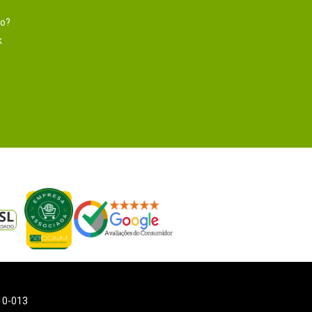
to?
k
110-013