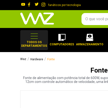
fanáticos por tecnologia
O que você procura?
TERMOS MAIS 
1
º
gabinete
TODOS OS
COMPUTADORES
ARMAZENAMENTO
DEPARTAMENTOS
2
º
keychron
3
º
teclado
Hardware
Fonte
4
º
ssd
Font
5
º
openbox
Fonte de alimentação com potência total de 600W, supo
6
º
mouse
12cm com controle automático de velocidade, uma lin
7
º
jonsbo
8
º
fractal
9
º
controle