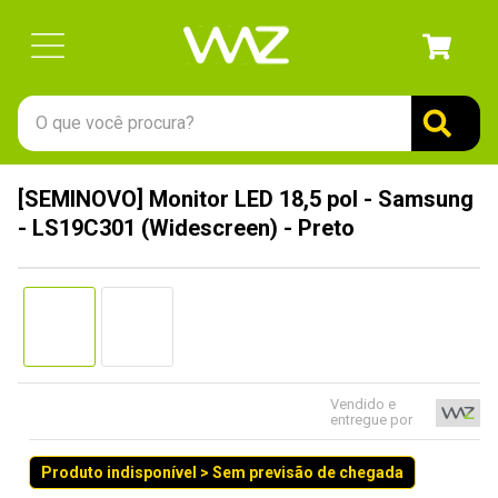
O que você procura?
TERMOS MAIS BUSCADOS
[SEMINOVO] Monitor LED 18,5 pol - Samsung
1
º
gabinete
- LS19C301 (Widescreen) - Preto
2
º
keychron
3
º
teclado
4
º
ssd
5
º
openbox
6
º
mouse
Vendido e
entregue por
7
º
jonsbo
Produto indisponível > Sem previsão de chegada
8
º
fractal