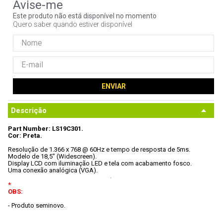
9
º
controle
Este produto não está disponível no momento
Quero saber quando estiver disponível
10
º
hd
ENVIAR
Descrição
Part Number: LS19C301.
Cor: Preta.
Resolução de 1.366 x 768 @ 60Hz e tempo de resposta de 5ms.
Modelo de 18,5" (Widescreen).
Display LCD com iluminação LED e tela com acabamento fosco.
Uma conexão analógica (VGA).
*

OBS:
- Produto seminovo. 
