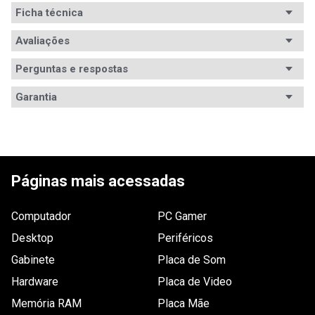
Ficha técnica
Conteúdo da
Avaliações
Não especificado.
embalagem
Perguntas e respostas
Tamanho da
18.5pol
Avaliações
tela
Garantia
Tem esse produto? Seja o primeiro a avaliá-lo!
Padrão do
Não especificado
Garantia
3 meses de garantia
painel
ESCREVER AVALIAÇÃO
Formato da
16:9
tela
Páginas mais acessadas
Resolução
1.366 x 768
máxima
Computador
PC Gamer
Desktop
Tempo de
Periféricos
5ms GtG
resposta
Gabinete
Placa de Som
Refresh rate
60 Hz
Hardware
Placa de Video
Memória RAM
Placa Mãe
Brilho
200cd/m2.