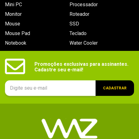
Mini PC
Processador
Contraste
Estático: 1.000:1 / Dinâmico: 5.000.000:1.
Monitor
Roteador
Touch
Não
Mouse
SSD
screen
Mouse Pad
Teclado
Interfaces
VGA
de vídeo
Notebook
Water Cooler
Auto-
Não
falantes
Promoções exclusivas para assinantes.

Cadastre seu e-mail!
Ajuste de
Não
altura
Tela curva
Não
CADASTRAR
Suporta 3D
Não
Trava de
Não
segurança
Suporta PIP
Não