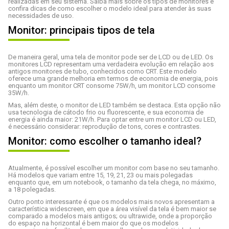
realizadas em seu sistema. Saiba mais sobre os tipos de monitores e
confira dicas de como escolher o modelo ideal para atender às suas
necessidades de uso.
Monitor: principais tipos de tela
De maneira geral, uma tela de monitor pode ser de LCD ou de LED. Os
monitores LCD representam uma verdadeira evolução em relação aos
antigos monitores de tubo, conhecidos como CRT. Este modelo
oferece uma grande melhoria em termos de economia de energia, pois
enquanto um monitor CRT consome 75W/h, um monitor LCD consome
35W/h.
Mas, além deste, o monitor de LED também se destaca. Esta opção não
usa tecnologia de cátodo frio ou fluorescente, e sua economia de
energia é ainda maior: 21W/h. Para optar entre um monitor LCD ou LED,
é necessário considerar: reprodução de tons, cores e contrastes.
Monitor: como escolher o tamanho ideal?
Atualmente, é possível escolher um monitor com base no seu tamanho.
Há modelos que variam entre 15, 19, 21, 23 ou mais polegadas
enquanto que, em um
notebook
, o tamanho da tela chega, no máximo,
a 18 polegadas.
Outro ponto interessante é que os modelos mais novos apresentam a
característica widescreen, em que a área visível da tela é bem maior se
comparado a modelos mais antigos; ou ultrawide, onde a proporção
do espaço na horizontal é bem maior do que os modelos