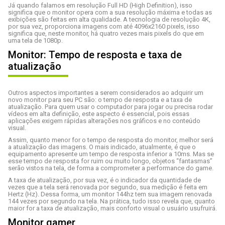
Já quando falamos em resolução Full HD (High Definition), isso
significa que o monitor opera com a sua resolução máxima e todas as
exibições são feitas em alta qualidade. A tecnologia de resolução 4K,
por sua vez, proporciona imagens com até 4096x2160 pixels, isso
significa que, neste monitor, há quatro vezes mais pixels do que em
uma tela de 1080p.
Monitor: Tempo de resposta e taxa de
atualização
Outros aspectos importantes a serem considerados ao adquirir um
novo monitor para seu PC são: o tempo de resposta e a taxa de
atualização. Para quem usar o computador para jogar ou precisa rodar
vídeos em alta definição, este aspecto é essencial, pois essas
aplicações exigem rápidas alterações nos gráficos e no conteúdo
visual.
Assim, quanto menor for o tempo de resposta do monitor, melhor será
a atualização das imagens. O mais indicado, atualmente, é que o
equipamento apresente um tempo de resposta inferior a 10ms. Mas se
esse tempo de resposta for ruim ou muito longo, objetos “fantasmas”
serão vistos na tela, de forma a comprometer a performance do game.
A taxa de atualização, por sua vez, é o indicador da quantidade de
vezes que a tela será renovada por segundo, sua medição é feita em
Hertz (Hz). Dessa forma, um monitor 144hz tem sua imagem renovada
144 vezes por segundo na tela. Na prática, tudo isso revela que, quanto
maior for a taxa de atualização, mais conforto visual o usuário usufruirá.
Monitor gamer