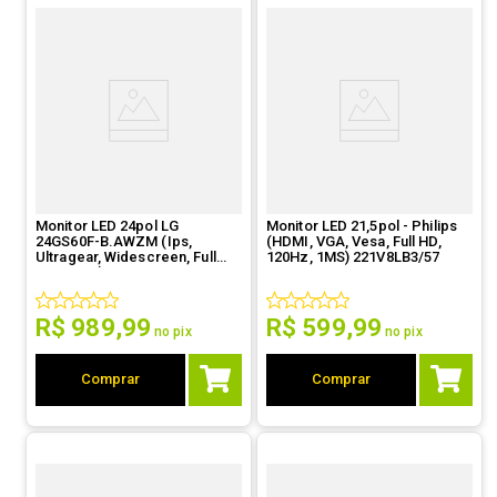
Monitor LED 24pol LG
Monitor LED 21,5pol - Philips
24GS60F-B.AWZM (Ips,
(HDMI, VGA, Vesa, Full HD,
Ultragear, Widescreen, Full
120Hz, 1MS) 221V8LB3/57
HD, HDMI)
R$
989
,
99
R$
599
,
99
no pix
no pix
Comprar
Comprar