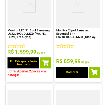
Monitor LED 31.5pol Samsung
Monitor 24pol Samsung
LU32J590UQLMZD (VA, 4K,
Essential S4 -
HDMI, FreeSync)
LS24D400GALMZD (Display
Port, IPS, Full HD, USB, HDMI,
100Hz)
R$
1
.
599
,
99
no pix
R$
859
,
99
Em Estoque > Envio
no pix
Imediato
Corra! Apenas
2
peças
em
Comprar
estoque.