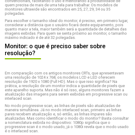
convencionais, facilitando o uso e melhorando a produtividade de
quem precisa de mais de uma tela para trabalhar. Os modelos de
monitores ultrawide são encontrados em 25, 27, 29, 34 ou 35
polegadas.
Para escolher o tamanho ideal do monitor, é preciso, em primeiro lugar,
considerar a distância que o usuário ficará deste equipamento, pois
quanto maior a tela, maior também será a quantidade de detalhes das
imagens exibidas. Para quem se senta próximo ao monitor, o tamanho
máximo indicado é de até 32 polegadas.
Monitor: o que é preciso saber sobre
resolução?
Em comparação com os antigos monitores CRTs, que apresentavam
uma resolução de 1024 x 768, os modelos LCD e LED oferecem
resolução de 1920 x 1080 (Full HD). Mas o que isso significa? Na
prática, a resolução de um monitor indica a quantidade de pixels que
este aparelho suporta. Mas não é só isso, alguns monitores fazem a
atualização das imagens para serem exibidas em progressive scan ou
interlaced scan.
No modo progressive scan, as linhas de pixels são atualizadas de
maneira simultânea. Já no modo interlaced scan, primeiro as linhas
pares recebem atualização e, só então, as linhas ímpares são
atualizadas. Mas como identificar o modo do monitor? Basta consultar
a nomenclatura exibida no dispositivo: 1080p significa que o
progressive scan é o modo usado, já o 1080i revela que o modo usado
é o interlaced scan.