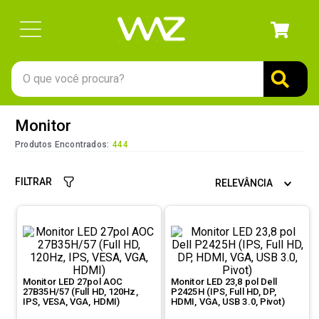
O que você procura?
TERMOS MAIS BUSCADOS
Monitor
1
º
gabinete
Produtos Encontrados:
444
2
º
keychron
FILTRAR
RELEVÂNCIA
3
º
teclado
4
º
ssd
5
º
openbox
6
º
mouse
Monitor LED 27pol AOC
Monitor LED 23,8 pol Dell
7
º
jonsbo
27B35H/57 (Full HD, 120Hz,
P2425H (IPS, Full HD, DP,
IPS, VESA, VGA, HDMI)
HDMI, VGA, USB 3.0, Pivot)
8
º
fractal