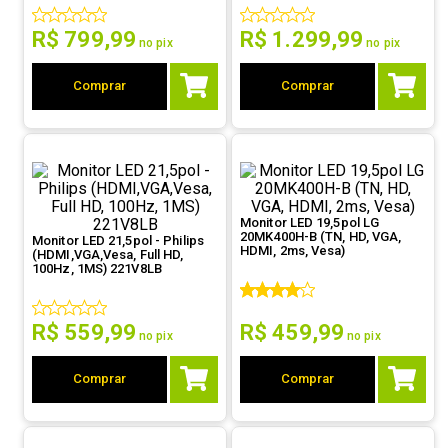
9
º
controle
R$
799
,
99
R$
1
.
299
,
99
no pix
no pix
10
º
hd
Comprar
Comprar
Monitor LED 19,5pol LG
20MK400H-B (TN, HD, VGA,
Monitor LED 21,5pol - Philips
HDMI, 2ms, Vesa)
(HDMI,VGA,Vesa, Full HD,
100Hz, 1MS) 221V8LB
R$
559
,
99
R$
459
,
99
no pix
no pix
Comprar
Comprar