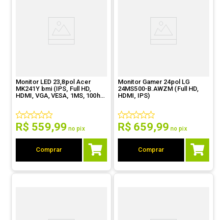
Monitor LED 23,8pol Acer
Monitor Gamer 24pol LG
MK241Y bmi (IPS, Full HD,
24MS500-B.AWZM (Full HD,
HDMI, VGA, VESA, 1MS, 100hz)
HDMI, IPS)
- UM.QM1AA.002
R$
559
,
99
R$
659
,
99
no pix
no pix
Comprar
Comprar