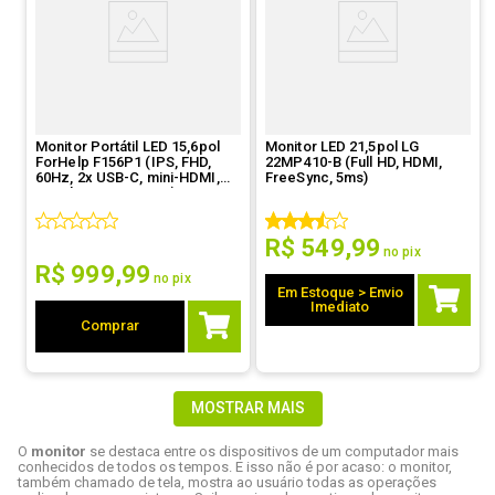
Monitor Portátil LED 15,6pol
Monitor LED 21,5pol LG
ForHelp F156P1 (IPS, FHD,
22MP410-B (Full HD, HDMI,
60Hz, 2x USB-C, mini-HDMI,
FreeSync, 5ms)
Speakers, FreeSync)
R$
549
,
99
no pix
R$
999
,
99
no pix
Em Estoque > Envio
Imediato
Comprar
MOSTRAR MAIS
O
monitor
se destaca entre os dispositivos de um computador mais
conhecidos de todos os tempos. E isso não é por acaso: o monitor,
também chamado de tela, mostra ao usuário todas as operações