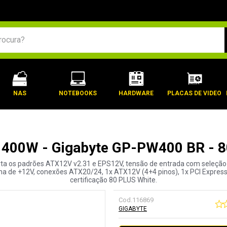
BUSCADOS
NAS
NOTEBOOKS
HARDWARE
PLACAS DE VIDEO
 400W - Gigabyte GP-PW400 BR - 8
ta os padrões ATX12V v2.31 e EPS12V, tensão de entrada com seleção 
ha de +12V, conexões ATX20/24, 1x ATX12V (4+4 pinos), 1x PCI Express
certificação 80 PLUS White.
Cod.
116869
GIGABYTE