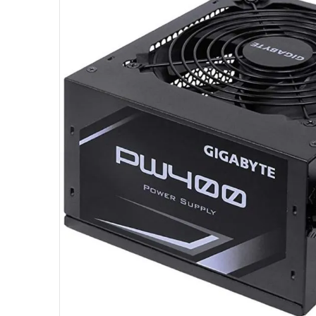
10
º
hd