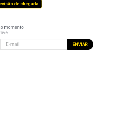
revisão de chegada
l no momento
nível
ENVIAR