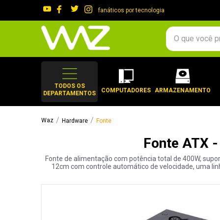
fanáticos por tecnologia
O que você procura?
TERMOS MAIS 
1
º
gabinete
TODOS OS
COMPUTADORES
ARMAZENAMENTO
DEPARTAMENTOS
2
º
keychron
3
º
teclado
Hardware
Fonte
4
º
ssd
Fonte ATX -
5
º
openbox
Fonte de alimentação com potência total de 400W, supor
6
º
mouse
12cm com controle automático de velocidade, uma lin
7
º
jonsbo
8
º
fractal
9
º
controle