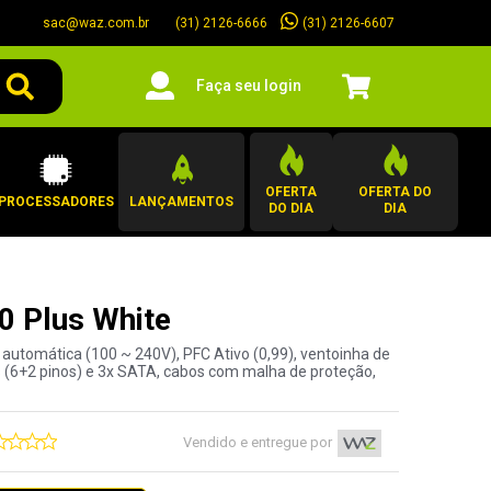
sac@waz.com.br
(31) 2126-6607
(31) 2126-6666
Faça seu login
OFERTA
OFERTA DO
PROCESSADORES
LANÇAMENTOS
DO DIA
DIA
0 Plus White
automática (100 ~ 240V), PFC Ativo (0,99), ventoinha de
 (6+2 pinos) e 3x SATA, cabos com malha de proteção,
Vendido e entregue por