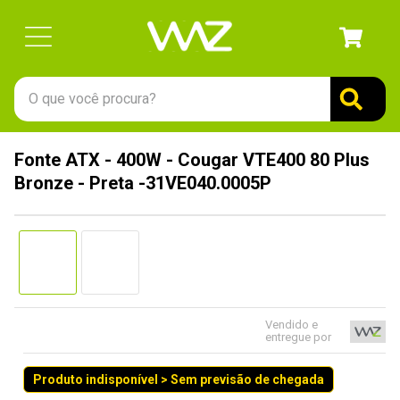
O que você procura?
TERMOS MAIS BUSCADOS
Fonte ATX - 400W - Cougar VTE400 80 Plus
1
º
gabinete
Bronze - Preta -31VE040.0005P
2
º
keychron
3
º
teclado
4
º
ssd
5
º
openbox
6
º
mouse
Vendido e
entregue por
7
º
jonsbo
Produto indisponível > Sem previsão de chegada
8
º
fractal