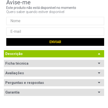
9
º
controle
Este produto não está disponível no momento
Quero saber quando estiver disponível
10
º
hd
ENVIAR
Descrição
Ficha técnica
Padrão
Avaliações
ATX
Certificação
80 PLUS Bronze
Perguntas e respostas
Eficiência
Avaliações
Garantia
PCF Ativo
Sim
Tem esse produto? Seja o primeiro a avaliá-lo!
Garantia
12 meses de garantia
Potência (W)
400W