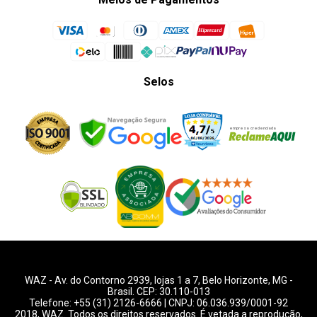
Selos
WAZ -
Av. do Contorno 2939
, lojas 1 a 7,
Belo Horizonte
,
MG
-
Brasil. CEP: 30.110-013
Telefone:
+55 (31) 2126-6666
| CNPJ: 06.036.939/0001-92
2018, WAZ. Todos os direitos reservados. É vetada a reprodução,