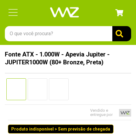
O que você procura?
TERMOS MAIS BUSCADOS
Fonte ATX - 1.000W - Apevia Jupiter -
1
º
gabinete
JUPITER1000W (80+ Bronze, Preta)
2
º
keychron
3
º
ssd
4
º
teclado
5
º
openbox
6
º
mouse
Vendido e
entregue por
7
º
jonsbo
Produto indisponível > Sem previsão de chegada
8
º
controle