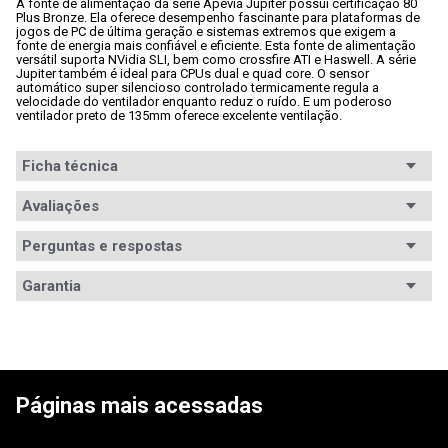
A fonte de alimentação da série Apevia Jupiter possui certificação 80 
Plus Bronze. Ela oferece desempenho fascinante para plataformas de 
jogos de PC de última geração e sistemas extremos que exigem a 
fonte de energia mais confiável e eficiente. Esta fonte de alimentação 
versátil suporta NVidia SLI, bem como crossfire ATI e Haswell. A série 
Jupiter também é ideal para CPUs dual e quad core. O sensor 
automático super silencioso controlado termicamente regula a 
velocidade do ventilador enquanto reduz o ruído. E um poderoso 
ventilador preto de 135mm oferece excelente ventilação.
Ficha técnica
Padrão
Avaliações
ATX
Certificação
80 PLUS Bronze
Perguntas e respostas
Eficiência
Avaliações
Garantia
PCF Ativo
Sim
Tem esse produto? Seja o primeiro a avaliá-lo!
Garantia
12 meses de garantia
Potência (W)
1.000W
Informações
A garantia deste produto é exercida com a WAZ 
ESCREVER AVALIAÇÃO
Cabeamento
Fixo
durante toda a sua vigência, que está especificada 
de Garantia
em meses na nota fiscal. Contato: 
Páginas mais acessadas
garantia@waz.com.br ou (31) 2126-6610 (Telefone ou 
Refrigeração
Ativa
Whatsapp) ou 0800-200-3090. Saiba mais em: 
www.waz.com.br/garantia
.