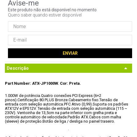
9
º
noctua
Este produto não está disponível no momento
Quero saber quando estiver disponível
10
º
fractal
ENVIAR
Descrição
Part Number: ATX-JP1000W.
 Cor: Preta.
1.000W de potência.
Quatro conexões PCI Express (6+2 
pinos).
Certificação 80 PLUS Bronze.
Cabeamento fixo.
Tensão de 
entrada com seleção automática.
PFC Ativo (0,99).
Suporta os padrões 
ATX12V e EPS12V. 
Tensão de entrada com seleção automática (115 ~ 
230V). 
Ventoinha de 13,5cm na parte inferior com grelha preta e 
controle automático de velocidade.
Padrão ATX.
Cabos com malha 
(sleeve) de proteção.
Botão de liga / desliga no painel traseiro.