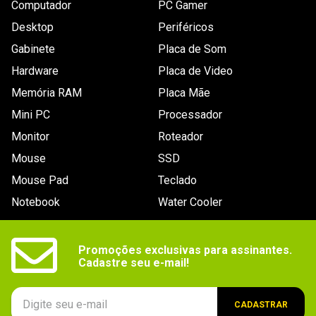
Conectores
4x Conector(es) SATA, 1x Conector(es) ATX 20/24-
Computador
PC Gamer
pinos, 2x Conector(es) ATX12V 4-pinos, 1x 
Conector(es) Floppy Disk, 4x Conector(es) 
Desktop
Periféricos
Periféricos 4-pinos, 4x Conector(es) PCI Express
Gabinete
Placa de Som
Tensão de
Bivolt Automático
Hardware
Placa de Video
entrada
Memória RAM
Placa Mãe
Ventoinha
135mm
Mini PC
Processador
Dimensões
15 x 8,5 x 16cm.
Monitor
Roteador
Outras
Nenhuma.
Mouse
SSD
informações
Mouse Pad
Teclado
Conteúdo da
Não especificado.
Notebook
Water Cooler
embalagem
Promoções exclusivas para assinantes.

Cadastre seu e-mail!
CADASTRAR