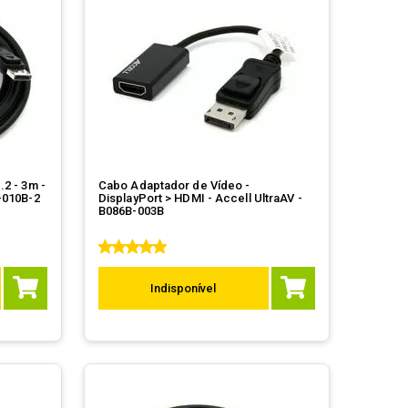
 3m -
Cabo Adaptador de Vídeo -
C-010B-2
DisplayPort > HDMI - Accell UltraAV -
B086B-003B
Indisponível