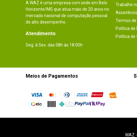
A WAZ é uma empresa com sede em Belo
Trabalhe 
Horizonte/MG que atua mais de 20 anos no
Assistênci
mercado nacional de computação pessoal
Termos de 
de alto desempenho.
Política de
Atendimento
Política de
Seg. à Sex. das 08h às 18:00h
Meios de Pagamentos
S
WAZ 