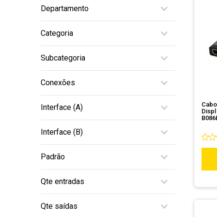
Departamento
10
º
fractal
Informática
Categoria
Periféricos
Open Box
Cabos e Adaptadores
Subcategoria
Multiplicador e Divisor de Vídeo
Acessórios
Vídeo
Conexões
DisplyPort
Cabo
Interface (A)
Displ
B086
DisplayPort Macho
Interface (B)
Mini DisplayPort Macho
HDMI Fêmea
Padrão
DisplayPort
Qte entradas
Mini DisplayPort
1
Qte saídas