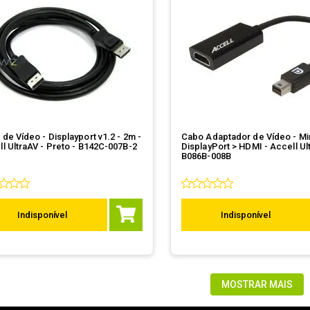
de Vídeo - Displayport v1.2 - 2m -
Cabo Adaptador de Vídeo - Mi
l UltraAV - Preto - B142C-007B-2
DisplayPort > HDMI - Accell Ul
B086B-008B
Indisponível
Indisponível
MOSTRAR MAIS