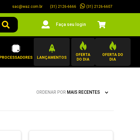
sac@waz.com.br
(31) 2126-6607
(31) 2126-6666
Faça seu login
OFERTA
OFERTA DO
PROCESSADORES
LANÇAMENTOS
DO DIA
DIA
ORDENAR POR
MAIS RECENTES