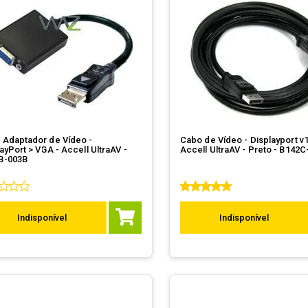
 Adaptador de Vídeo -
Cabo de Vídeo - Displayport v1.2 -
ayPort > VGA - Accell UltraAV -
Accell UltraAV - Preto - B142
B-003B
Indisponível
Indisponível