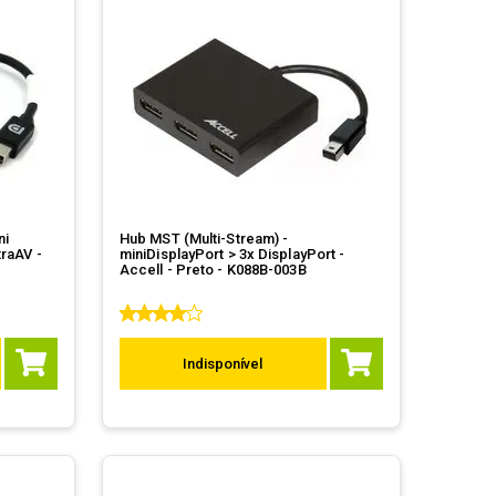
ni
Hub MST (Multi-Stream) -
traAV -
miniDisplayPort > 3x DisplayPort -
Accell - Preto - K088B-003B
Indisponível