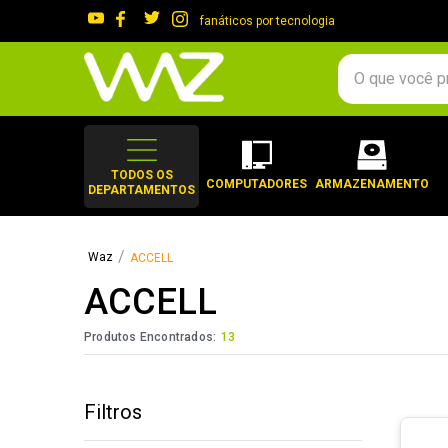
fanáticos por tecnologia
O que você procura?
TERMOS MAIS 
1
º
gabinete
TODOS OS
COMPUTADORES
ARMAZENAMENTO
DEPARTAMENTOS
2
º
keychron
3
º
ssd
ACCELL
4
º
teclado
ACCELL
5
º
openbox
6
º
mouse
Produtos Encontrados:
13
7
º
jonsbo
8
º
controle
Filtros
9
º
noctua