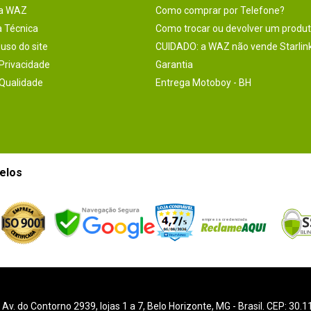
na WAZ
Como comprar por Telefone?
a Técnica
Como trocar ou devolver um produ
uso do site
CUIDADO: a WAZ não vende Starlin
 Privacidade
Garantia
 Qualidade
Entrega Motoboy - BH
elos
-
Av. do Contorno 2939
, lojas 1 a 7,
Belo Horizonte
,
MG
- Brasil. CEP: 30.