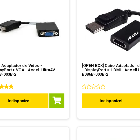
 Adaptador de Vídeo -
[OPEN BOX] Cabo Adaptador d
ayPort > VGA - Accell UltraAV -
- DisplayPort > HDMI - Accell U
B-003B-2
B086B-003B-2
Indisponível
Indisponível