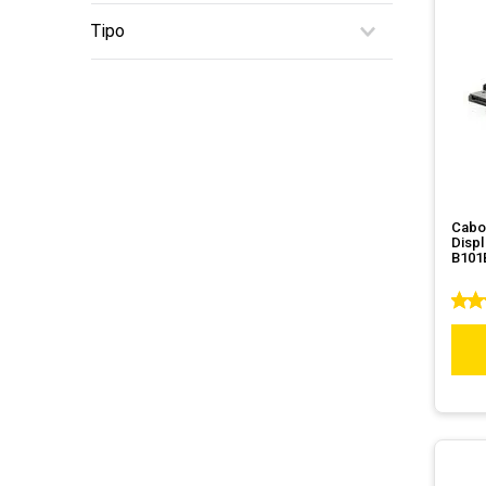
3
Tipo
Adaptador
Cabo
Displ
B101