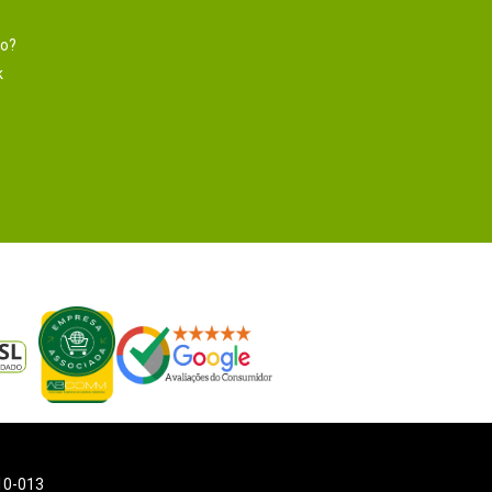
to?
k
110-013