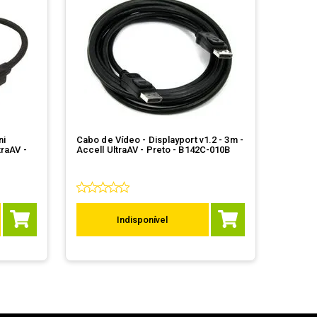
ni
Cabo de Vídeo - Displayport v1.2 - 3m -
traAV -
Accell UltraAV - Preto - B142C-010B
Indisponível