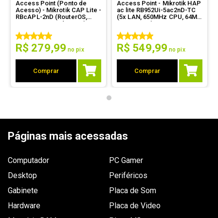
Access Point (Ponto de
Access Point - Mikrotik HAP
Acesso) - Mikrotik CAP Lite -
ac lite RB952Ui-5ac2nD-TC
Enviado há
10 anos
RBcAPL-2nD (RouterOS,
(5x LAN, 650MHz CPU, 64MB
650MHz, 64MB de RAM)
RAM, 1 USB)
Muito bom facil de configurar e
R$
279
,
99
R$
549
,
99
excelente desempenho.
no pix
no pix
Por
:
Cristian A.
De
:
Passa Tempo - MG
Comprar
Comprar
Essa avaliação foi útil?
0
0
Páginas mais acessadas
1 - 1
de
1
Computador
PC Gamer
ESCREVER AVALIAÇÃO
Desktop
Periféricos
Gabinete
Placa de Som
Hardware
Placa de Video