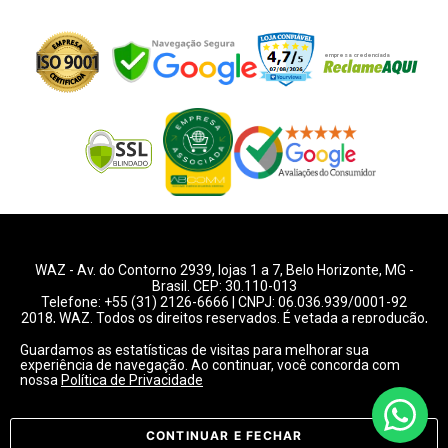
WAZ -
Av. do Contorno 2939
, lojas 1 a 7,
Belo Horizonte
,
MG
-
Brasil. CEP: 30.110-013
Telefone:
+55 (31) 2126-6666
| CNPJ: 06.036.939/0001-92
2018, WAZ. Todos os direitos reservados. É vetada a reprodução,
total ou parcial deste website.
Guardamos as estatísticas de visitas para melhorar sua
experiência de navegação. Ao continuar, você concorda com
Preços e condições de pagamentos válidos exclusivamente
nossa
Política de Privacidade
para compras pelo website.
Consulte condições na loja.
CONTINUAR E FECHAR