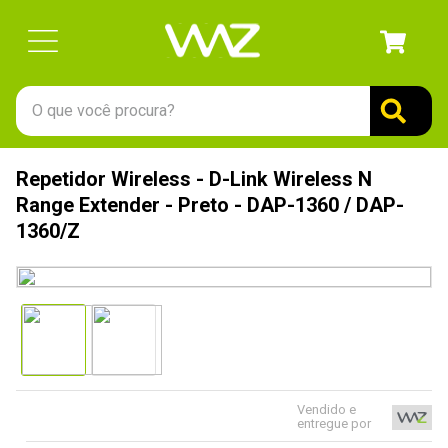
O que você procura?
TERMOS MAIS BUSCADOS
Repetidor Wireless - D-Link Wireless N
1
º
gabinete
Range Extender - Preto - DAP-1360 / DAP-
2
º
keychron
1360/Z
3
º
teclado
4
º
ssd
5
º
openbox
6
º
mouse
7
º
jonsbo
Vendido e
entregue por
8
º
fractal