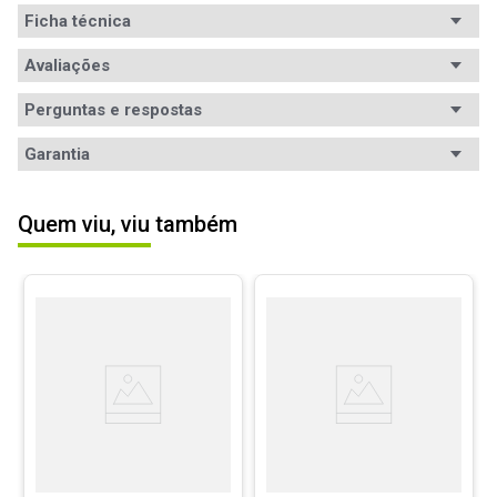
Ficha técnica
Avaliações
Perguntas e respostas
Avaliações
Garantia
5
estrelas
1
Quem viu, viu também
4
estrelas
0
5.00
3
estrelas
0
2
estrelas
0
1
avaliação
1
estrela
0
Ordernar por:
Mais antigos primeiro