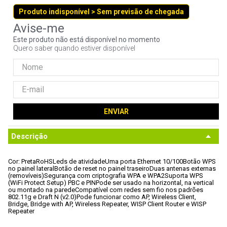
9
º
controle
Produto indisponível > Sem previsão de chegada
10
º
hd
Este produto não está disponível no momento
Quero saber quando estiver disponível
ENVIAR
Descrição
Cor: Preta
RoHS
Leds de atividade
Uma porta Ethernet 10/100
Botão WPS 
no painel lateral
Botão de reset no painel traseiro
Duas antenas externas 
(removíveis)
Segurança com criptografia WPA e WPA2
Suporta WPS 
(WiFi Protect Setup) PBC e PIN
Pode ser usado na horizontal, na vertical 
ou montado na parede
Compatível com redes sem fio nos padrões 
802.11g e Draft N (v2.0)
Pode funcionar como AP, Wireless Client, 
Bridge, Bridge with AP, Wireless Repeater, WISP Client Router e WISP 
Repeater