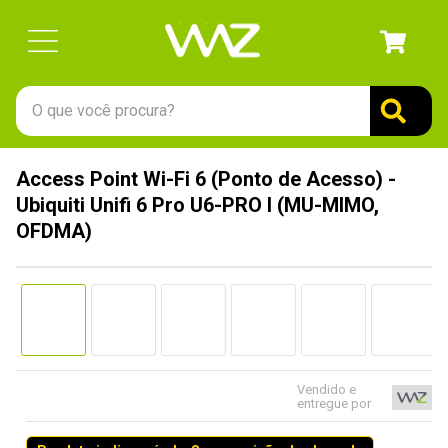
O que você procura?
TERMOS MAIS BUSCADOS
Access Point Wi-Fi 6 (Ponto de Acesso) -
1
º
gabinete
Ubiquiti Unifi 6 Pro U6-PRO I (MU-MIMO,
2
º
keychron
OFDMA)
3
º
teclado
4
º
ssd
5
º
openbox
6
º
mouse
Vendido e
7
º
jonsbo
entregue por
8
º
fractal