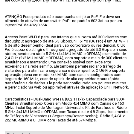
até 600Mb/s @ 2,4GHz @ 11n;
- WiFi 2: até 4,8Gb/s @ 5GHz @ 11ax;
ATENÇÃO:Esse produto não acompanha o injetor PoE. Ele deve ser 
alimentado através de um switch PoE+ no padrão 802.3at ou por um 
injetor PoE de 48V/0.65A.
Access Point Wi-Fi 6 para uso interno que suporta até 300 clientes com 
throughput agregado de até 5.3 Gbps:
UniFi6 Pro (U6 Pro) é um AP Wi-Fi 
6 de alto desempenho ideal para uso corporativo ou residencial. O U6 
Pro é capaz de atingir o throughput agregado de até 5.3 Gbps em seus 
rádios, sendo um rádio 5 GHz (4x4 MU-MIMO e OFDMA) e um rádio de 
2,4 GHz (2x2 MU-MIMO e OFDMA), com suporte a mais de 300 clientes 
simultâneos e mantendo uma conexão estável com excelente 
experiência na rede sem fio. Ele também permite isolar o tráfego de 
visitantes para otimizar a segurança e desempenho. O U6-Pro suporta 
operação plena em modo 4x4 MIMO com canais configurados com 
largura de 160 MHz, criando uplink de alta capacidade para rápida 
transferência de dados. Ele pode ser configurado em poucos minutos 
e gerenciado via web ou app móvel através da aplicação UniFi Network.
Características:
- Dual-Band Wi-Fi 6 (802.11ax);
- Capacidade para 300+ 
Clientes Simultâneos;
- Opera em Modo 4x4 MIMO com Canais de 160 
MHz;
- Inclui Suporte de Montagem Universal e Kit de Parafusos;
- Rádio 
5 GHz 4x4 MU-MIMO e OFDMA com Taxas de até 4.8 Gbps;
- Isolamento 
de Tráfego de Visitantes (+ Segurança/Desempenho);
- Rádio 2,4 GHz 
2x2 MU-MIMO e OFDMA com Taxas de até 574 Mbps.