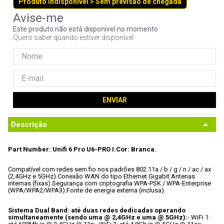
Produto indisponível > Sem previsão de chegada
9
º
controle
10
º
hd
Este produto não está disponível no momento
Quero saber quando estiver disponível
ENVIAR
Descrição
Part Number: Unifi 6 Pro U6-PRO I.
Cor: Branca.
Compatível com redes sem fio nos padrões 802.11a / b / g / n / ac / ax 
(2,4GHz e 5GHz).
Conexão WAN do tipo Ethernet Gigabit.
Antenas 
internas (fixas).
Segurança com criptografia WPA-PSK / WPA-Enterprise 
(WPA/WPA2/WPA3).
Fonte de energia externa (inclusa).
Sistema Dual Band: até duas redes dedicadas operando 
simultaneamente (sendo uma @ 2,4GHz e uma @ 5GHz):
- WiFi 1: 