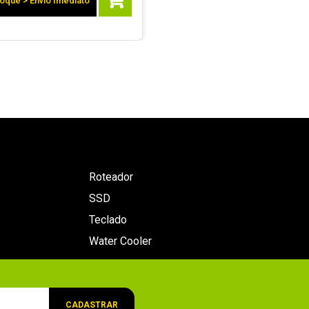
oque > Envio Imediato
Roteador
SSD
Teclado
Water Cooler
CADASTRAR