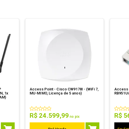
³
Access Point - Cisco CW9178I - (WiFi 7,
Access P
N, 1x
MU-MIMO, Licença de 5 anos)
RB951Ui
RAM)
R$
24
.
599
,
99
R$
5
no pix