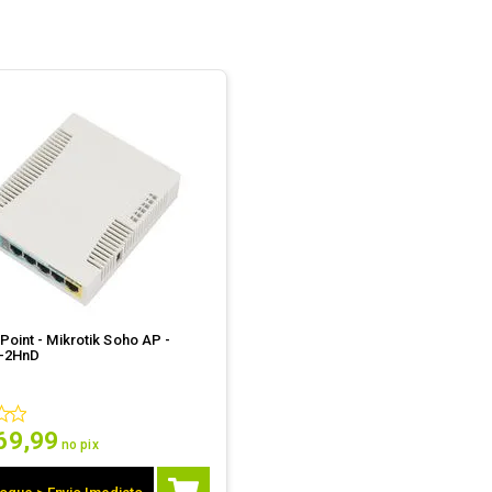
oint - Mikrotik Soho AP -
-2HnD
69
,
99
no pix