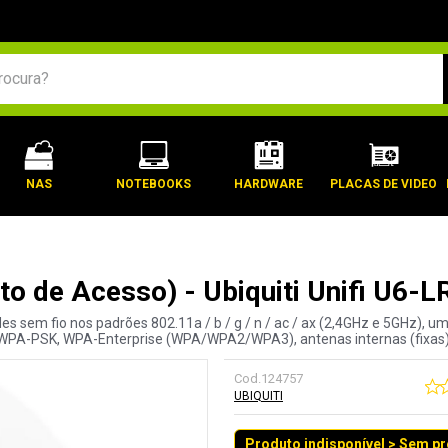
BUSCADOS
NAS
NOTEBOOKS
HARDWARE
PLACAS DE VIDEO
nto de Acesso) - Ubiquiti Unifi U
es sem fio nos padrões 802.11a / b / g / n / ac / ax (2,4GHz e 5GHz), u
WPA-PSK, WPA-Enterprise (WPA/WPA2/WPA3), antenas internas (fixas)
Cod.
124757
UBIQUITI
Produto indisponível > Sem p