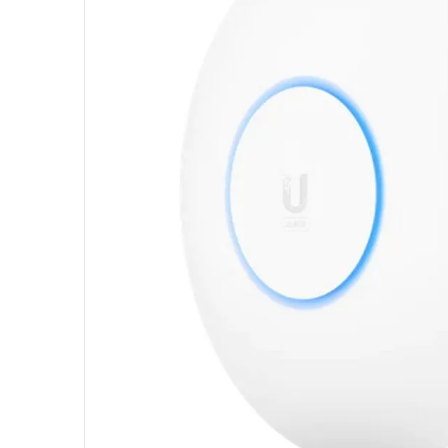
10
º
ventoinha