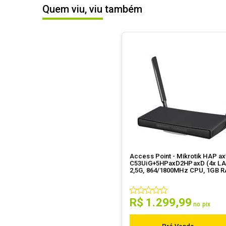
Quem viu, viu também
Access Point - Mikrotik HAP ax
C53UiG+5HPaxD2HPaxD (4x LA
2,5G, 864/1800MHz CPU, 1GB 
R$
1
.
299
,
99
no pix