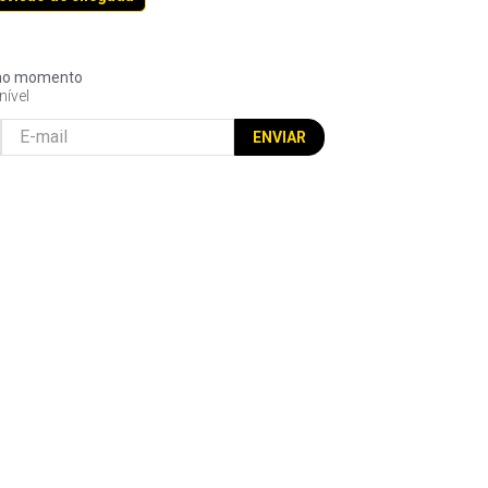
l no momento
nível
ENVIAR