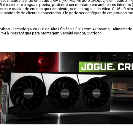
m seus rádios, sendo um rádio 5 GHz (4x4 MU-MIMO e OFDMA) e um rádio 2,4 
LR é resistente à água e poeira, podendo ser montado em ambientes internos 
xcelente qualidade em qualquer ambiente, sem estragar a estética. O U6-LR sim
uantidade de clientes conectados. Ele pode ser configurado em poucos minu
0Mbps;
- Tecnologia Wi-Fi 6 de Alta Eficiência (HE) com 4 Streams;
- Alimentado
IP54 à Poeira/Água para Montagem Versátil Indoor/Outdoor.