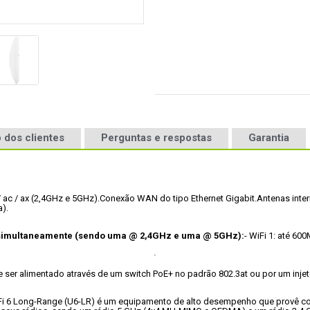
 dos clientes
Perguntas e respostas
Garantia
 ac / ax (2,4GHz e 5GHz).
Conexão WAN do tipo Ethernet Gigabit.
Antenas inter
a).
 simultaneamente (sendo uma @ 2,4GHz e uma @ 5GHz):
- WiFi 1: até 6
ser alimentado através de um switch PoE+ no padrão 802.3at ou por um injet
Fi 6 Long-Range (U6-LR) é um equipamento de alto desempenho que provê cobe