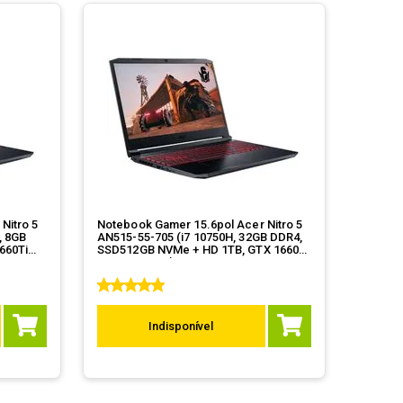
Nitro 5
Notebook Gamer 15.6pol Acer Nitro 5
, 8GB
AN515-55-705 (i7 10750H, 32GB DDR4,
660Ti
SSD512GB NVMe + HD 1TB, GTX 1660Ti
6GB, W10 Pro)
Indisponível