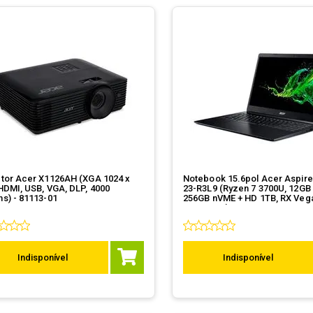
etor Acer X1126AH (XGA 1024 x
Notebook 15.6pol Acer Aspire
HDMI, USB, VGA, DLP, 4000
23-R3L9 (Ryzen 7 3700U, 12GB
s) - 81113-01
256GB nVME + HD 1TB, RX Vega
Win10 Pro)
Indisponível
Indisponível