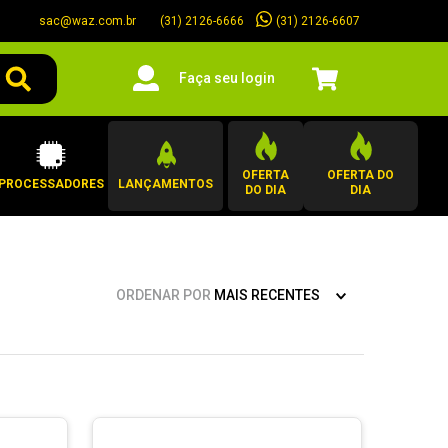
sac@waz.com.br
(31) 2126-6607
(31) 2126-6666
Faça seu login
OFERTA
OFERTA DO
PROCESSADORES
LANÇAMENTOS
DO DIA
DIA
ORDENAR POR
MAIS RECENTES