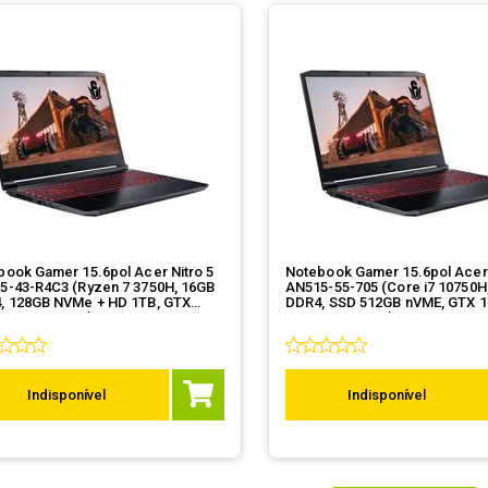
book Gamer 15.6pol Acer Nitro 5
Notebook Gamer 15.6pol Acer 
5-43-R4C3 (Ryzen 7 3750H, 16GB
AN515-55-705 (Core i7 10750H
, 128GB NVMe + HD 1TB, GTX
DDR4, SSD 512GB nVME, GTX 1
 4GB, W10 Pro)
6GB, W10 Home)
Indisponível
Indisponível