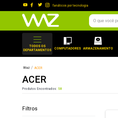
fanáticos por tecnologia
O que você procura?
TERMOS MAIS 
1
º
gabinete
TODOS OS
COMPUTADORES
ARMAZENAMENTO
DEPARTAMENTOS
2
º
keychron
3
º
teclado
ACER
4
º
ssd
ACER
5
º
openbox
6
º
mouse
Produtos Encontrados:
58
7
º
jonsbo
8
º
fractal
Filtros
9
º
controle