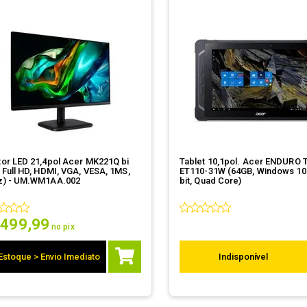
tor LED 21,4pol Acer MK221Q bi
Tablet 10,1pol. Acer ENDURO 
 Full HD, HDMI, VGA, VESA, 1MS,
ET110-31W (64GB, Windows 10 
z) - UM.WM1AA.002
bit, Quad Core)
499
,
99
no pix
Estoque > Envio Imediato
Indisponível