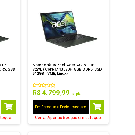
71P-
Notebook 15.6pol Acer AG15-71P-
DR5, SSD
72WL (Core i7 13620H, 8GB DDR5, SSD
512GB nVME, Linux)
R$
4
.
799
,
99
no pix
Em Estoque > Envio Imediato
toque.
Corra! Apenas
5
peças
em estoque.