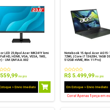
tor LED 23,8pol Acer MK241Y bmi
Notebook 15.6pol Acer AG15-
 Full HD, HDMI, VGA, VESA, 1MS,
72WL (Core i7 13620H, 16GB D
z) - UM.QM1AA.002
512GB nVME, Win 11 Pro)
559
,
99
R$
5
.
499
,
99
no pix
no pix
Estoque > Envio Imediato
Em Estoque > Envio Imediato
Corra! Apenas
1
peça
em es