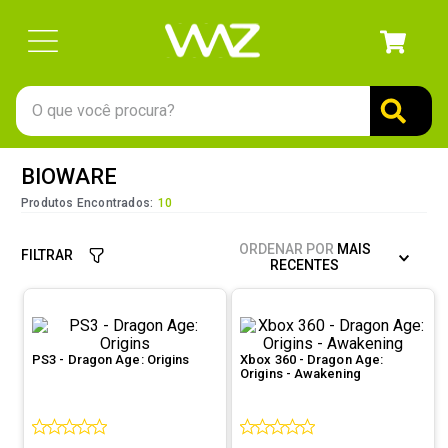
O que você procura?
TERMOS MAIS BUSCADOS
BIOWARE
1
º
gabinete
Produtos Encontrados:
10
2
º
keychron
ORDENAR POR
MAIS
FILTRAR
3
º
teclado
RECENTES
4
º
ssd
5
º
openbox
PS3 - Dragon Age: Origins
Xbox 360 - Dragon Age:
6
º
mouse
Origins - Awakening
7
º
jonsbo
8
º
fractal