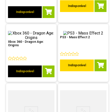
9
º
controle
Indisponível
Indisponível
10
º
hd
PS3 - Mass Effect 2
Xbox 360 - Dragon Age:
Origins
Indisponível
Indisponível